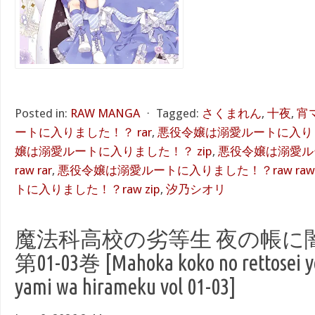
Posted in:
RAW MANGA
⋅
Tagged:
さくまれん
,
十夜
,
宵
ートに入りました！？ rar
,
悪役令嬢は溺愛ルートに入りま
嬢は溺愛ルートに入りました！？ zip
,
悪役令嬢は溺愛ル
raw rar
,
悪役令嬢は溺愛ルートに入りました！？raw raw
トに入りました！？raw zip
,
汐乃シオリ
魔法科高校の劣等生 夜の帳に闇は
第01-03巻 [Mahoka koko no rettosei yo
yami wa hirameku vol 01-03]