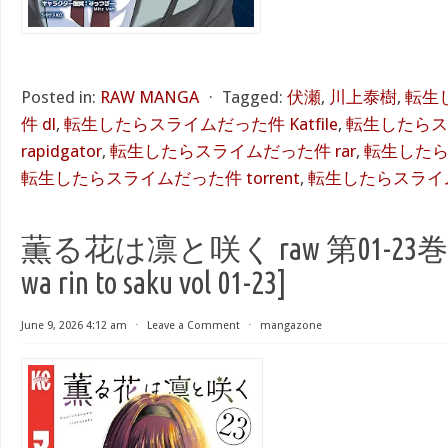
Posted in:
RAW MANGA
⋅
Tagged:
伏瀬
,
川上泰樹
,
転生
件 dl
,
転生したらスライムだった件 Katfile
,
転生したらス
rapidgator
,
転生したらスライムだった件 rar
,
転生したら
転生したらスライムだった件 torrent
,
転生したらスライム
薫る花は凛と咲く raw 第01-23巻 [Ka
wa rin to saku vol 01-23]
June 9, 2026 4:12 am
⋅
Leave a Comment
⋅
mangazone