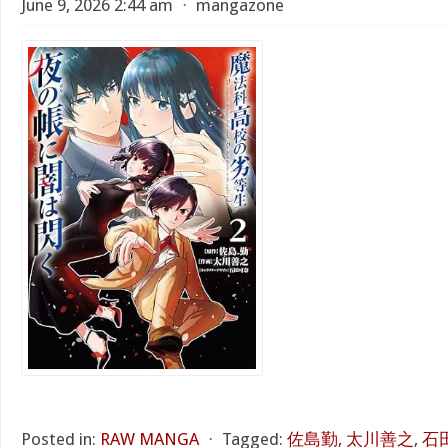
June 9, 2026 2:44 am
⋅
mangazone
Posted in:
RAW MANGA
⋅
Tagged:
佐島勤
,
太川善之
,
石