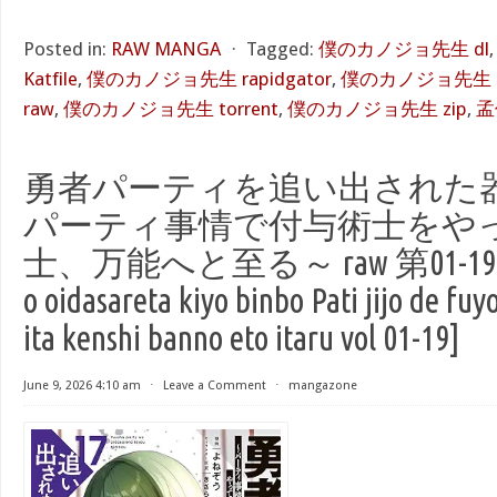
Posted in:
RAW MANGA
⋅
Tagged:
僕のカノジョ先生 dl
Katfile
,
僕のカノジョ先生 rapidgator
,
僕のカノジョ先生 r
raw
,
僕のカノジョ先生 torrent
,
僕のカノジョ先生 zip
,
孟
勇者パーティを追い出された器
パーティ事情で付与術士をや
士、万能へと至る～ raw 第01-19巻 [Y
o oidasareta kiyo binbo Pati jijo de fuy
ita kenshi banno eto itaru vol 01-19]
June 9, 2026 4:10 am
⋅
Leave a Comment
⋅
mangazone