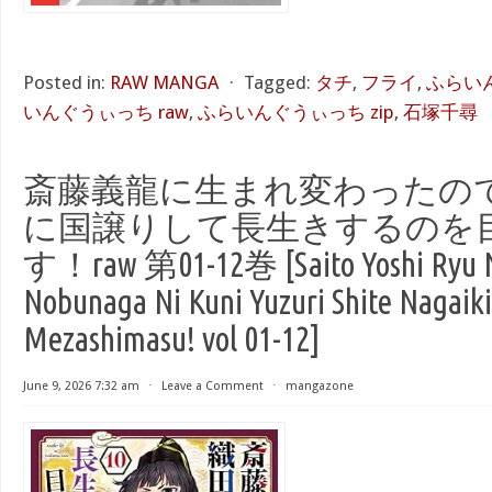
Posted in:
RAW MANGA
⋅
Tagged:
タチ
,
フライ
,
ふらいん
いんぐうぃっち raw
,
ふらいんぐうぃっち zip
,
石塚千尋
斎藤義龍に生まれ変わったの
に国譲りして長生きするのを
す！raw 第01-12巻 [Saito Yoshi Ryu N
Nobunaga Ni Kuni Yuzuri Shite Nagaik
Mezashimasu! vol 01-12]
June 9, 2026 7:32 am
⋅
Leave a Comment
⋅
mangazone