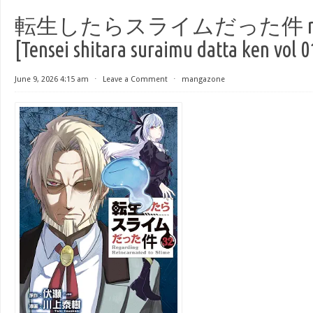
転生したらスライムだった件 raw 
[Tensei shitara suraimu datta ken vol 0
June 9, 2026 4:15 am
⋅
Leave a Comment
⋅
mangazone