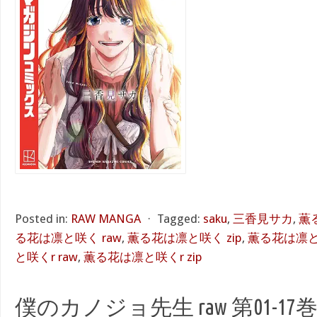
Posted in:
RAW MANGA
⋅
Tagged:
saku
,
三香見サカ
,
薫
る花は凛と咲く raw
,
薫る花は凛と咲く zip
,
薫る花は凛と咲
と咲くr raw
,
薫る花は凛と咲くr zip
僕のカノジョ先生 raw 第01-17巻 [B