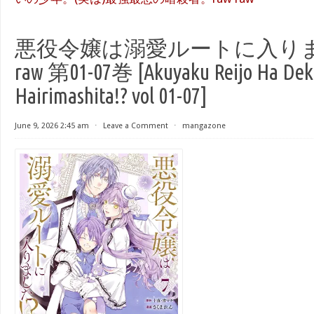
悪役令嬢は溺愛ルートに入り
raw 第01-07巻 [Akuyaku Reijo Ha Deki
Hairimashita!? vol 01-07]
June 9, 2026 2:45 am
⋅
Leave a Comment
⋅
mangazone