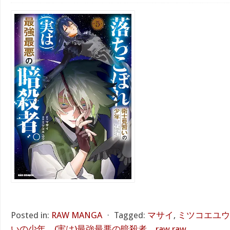
Posted in:
RAW MANGA
⋅
Tagged:
マサイ
,
ミツコエユウ
いの少年。(実は)最強最悪の暗殺者。raw raw