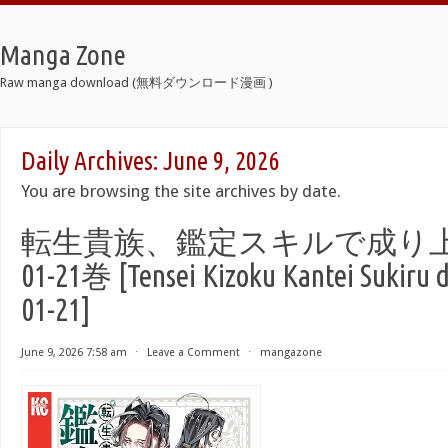
Manga Zone
Raw manga download (無料ダウンロード漫画 )
Daily Archives:
June 9, 2026
You are browsing the site archives by date.
転生貴族、鑑定スキルで成り上がる
01-21巻 [Tensei Kizoku Kantei Sukiru d
01-21]
June 9, 2026 7:58 am
⋅
Leave a Comment
⋅
mangazone