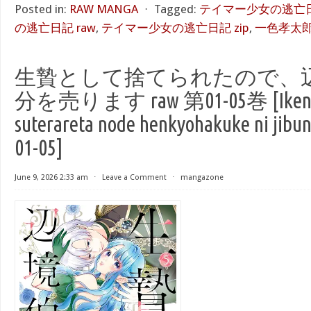
Posted in:
RAW MANGA
⋅
Tagged:
テイマー少女の逃亡日記
の逃亡日記 raw
,
テイマー少女の逃亡日記 zip
,
一色孝太
生贄として捨てられたので、
分を売ります raw 第01-05巻 [Ikenie 
suterareta node henkyohakuke ni jibun
01-05]
June 9, 2026 2:33 am
⋅
Leave a Comment
⋅
mangazone