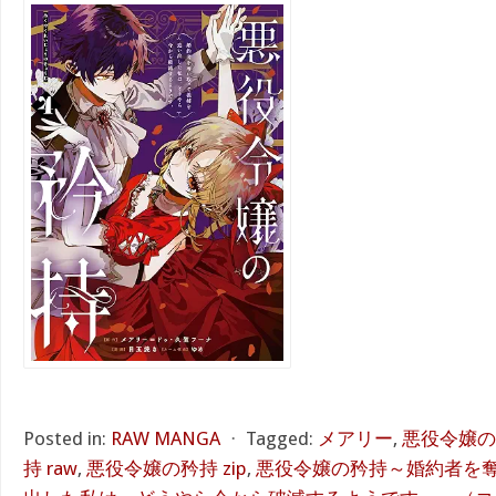
Posted in:
RAW MANGA
⋅
Tagged:
メアリー
,
悪役令嬢の矜
持 raw
,
悪役令嬢の矜持 zip
,
悪役令嬢の矜持～婚約者を