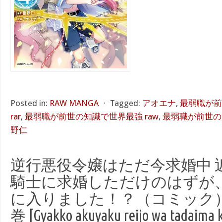
Posted in:
RAW MANGA
⋅
Tagged:
アオエナ
,
最弱職が前
rar
,
最弱職が前世の知識で世界最強 raw
,
最弱職が前世の知
野仁
逆行悪役令嬢はただ今求婚中 
騎士に求婚しただけのはずが
に入りました！？（コミック）raw
巻 [Gyakko akuyaku reijo wa tadaima 