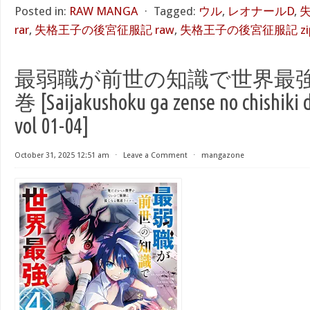
Posted in:
RAW MANGA
⋅
Tagged:
ウル
,
レオナールD
,
rar
,
失格王子の後宮征服記 raw
,
失格王子の後宮征服記 zi
最弱職が前世の知識で世界最強 raw
巻 [Saijakushoku ga zense no chishiki d
vol 01-04]
October 31, 2025 12:51 am
⋅
Leave a Comment
⋅
mangazone