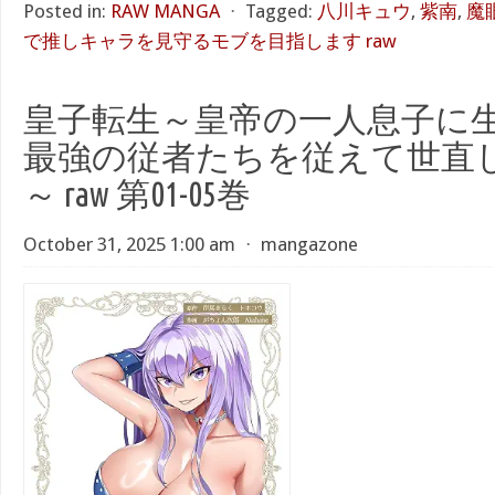
Posted in:
RAW MANGA
⋅
Tagged:
八川キュウ
,
紫南
,
魔
で推しキャラを見守るモブを目指します raw
皇子転生～皇帝の一人息子に
最強の従者たちを従えて世直
～ raw 第01-05巻
October 31, 2025 1:00 am
⋅
mangazone