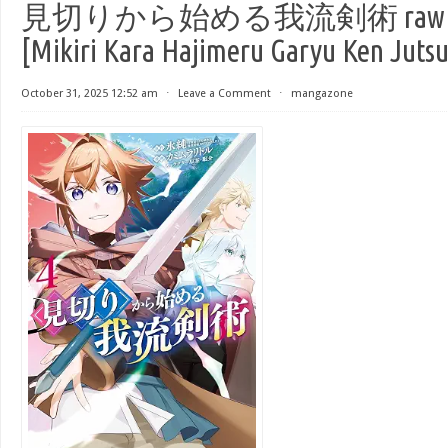
見切りから始める我流剣術 raw 第
[Mikiri Kara Hajimeru Garyu Ken Jutsu
October 31, 2025 12:52 am
⋅
Leave a Comment
⋅
mangazone