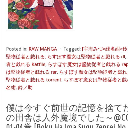
Posted in:
RAW MANGA
⋅
Tagged:
[宇海みづ×緑名紺×鈴
堅物従者と戯れる
,
らすぼす魔女は堅物従者と戯れる dl
,
者と戯れる Katfile
,
らすぼす魔女は堅物従者と戯れる rapid
は堅物従者と戯れる rar
,
らすぼす魔女は堅物従者と戯れる
堅物従者と戯れる torrent
,
らすぼす魔女は堅物従者と戯れる
名紺
,
鈴ノ助
僕は今すぐ前世の記憶を捨て
の田舎は人外魔境でした～@COMIC
01-04巻 [Boku Ha Ima Sugu Zensei No