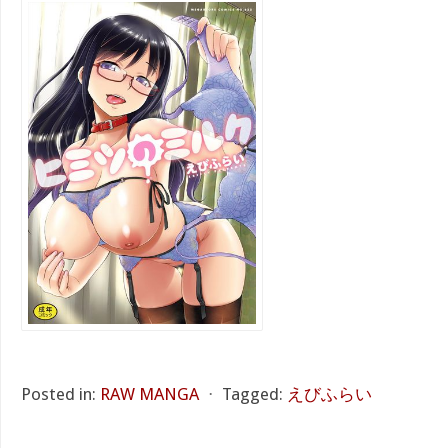
Posted in:
RAW MANGA
⋅
Tagged:
えびふらい