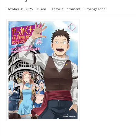
October 31, 2025 3:35 am
⋅
Leave a Comment
⋅
mangazone