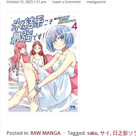
October 31, 2025 1:31 pm
⋅
Leave a Comment
⋅
mangazone
Posted in:
RAW MANGA
⋅
Tagged:
saku
,
サイ
,
日之影ソ