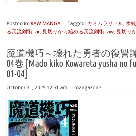
Posted in:
RAW MANGA
⋅
Tagged:
カミムラリドル
,
氷純
る我流剣術 rar
,
見切りから始める我流剣術 raw
,
見切りか
魔道機巧～壊れた勇者の復讐譚～r
04巻 [Mado kiko Kowareta yusha no fu
01-04]
October 31, 2025 12:51 am
⋅
mangazone