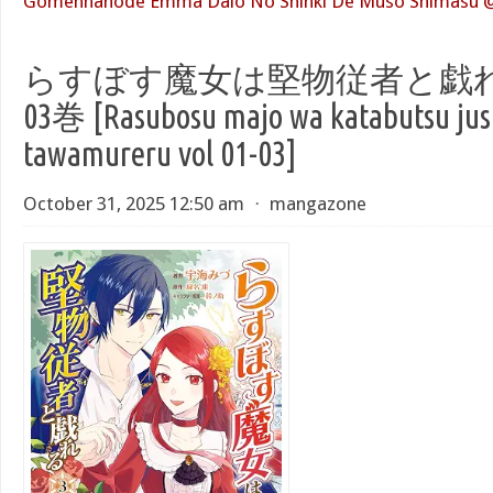
Gomennanode Emma Daio No Shinki De Muso Shimasu @
らすぼす魔女は堅物従者と戯れる r
03巻 [Rasubosu majo wa katabutsu jus
tawamureru vol 01-03]
October 31, 2025 12:50 am
⋅
mangazone