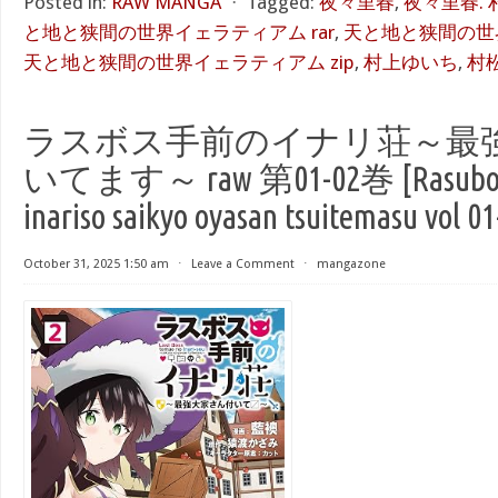
Posted in:
RAW MANGA
⋅
Tagged:
夜々里春
,
夜々里春.
と地と狭間の世界イェラティアム rar
,
天と地と狭間の世界
天と地と狭間の世界イェラティアム zip
,
村上ゆいち
,
村
ラスボス手前のイナリ荘～最
いてます～ raw 第01-02巻 [Rasubosu
inariso saikyo oyasan tsuitemasu vol 01
October 31, 2025 1:50 am
⋅
Leave a Comment
⋅
mangazone