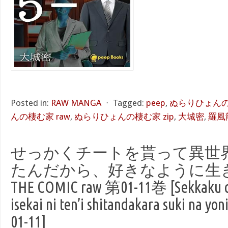
Posted in:
RAW MANGA
⋅
Tagged:
peep
,
ぬらりひょんの棲
んの棲む家 raw
,
ぬらりひょんの棲む家 zip
,
大城密
,
羅風
せっかくチートを貰って異世
たんだから、好きなように生
THE COMIC raw 第01-11巻 [Sekkaku ch
isekai ni ten’i shitandakara suki na yoni
01-11]