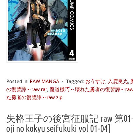
Posted in:
RAW MANGA
⋅
Tagged:
おうすけ
,
入鹿良光
,
の復讐譚～raw rar
,
魔道機巧～壊れた勇者の復讐譚～raw 
た勇者の復讐譚～raw zip
失格王子の後宮征服記 raw 第01-04巻
oji no kokyu seifukuki vol 01-04]