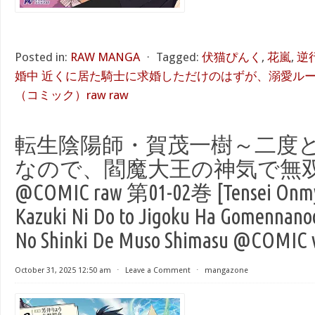
Posted in:
RAW MANGA
⋅
Tagged:
伏猫ぴんく
,
花嵐
,
逆
婚中 近くに居た騎士に求婚しただけのはずが、溺愛ル
（コミック）raw raw
転生陰陽師・賀茂一樹～二度
なので、閻魔大王の神気で無
@COMIC raw 第01-02巻 [Tensei Onmy
Kazuki Ni Do to Jigoku Ha Gomennan
No Shinki De Muso Shimasu @COMIC v
October 31, 2025 12:50 am
⋅
Leave a Comment
⋅
mangazone