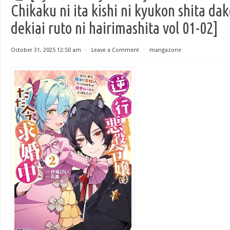
Chikaku ni ita kishi ni kyukon shita da
dekiai ruto ni hairimashita vol 01-02]
October 31, 2025 12:50 am
⋅
Leave a Comment
⋅
mangazone