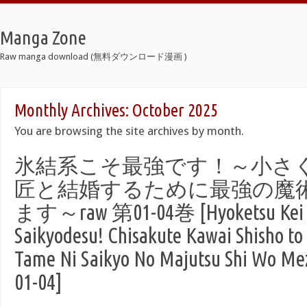
Manga Zone
Raw manga download (無料ダウンロード漫画 )
Monthly Archives:
October 2025
You are browsing the site archives by month.
氷結系こそ最強です！～小さ
匠と結婚するために最強の魔
ます～raw 第01-04巻 [Hyoketsu Kei 
Saikyodesu! Chisakute Kawai Shisho to
Tame Ni Saikyo No Majutsu Shi Wo Me
01-04]