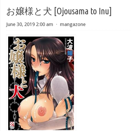
お嬢様と犬 [Ojousama to Inu]
June 30, 2019 2:00 am
⋅
mangazone