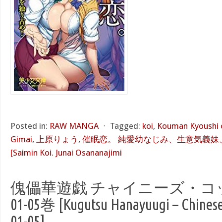
Posted in:
RAW MANGA
⋅
Tagged:
koi
,
Kouman Kyoushi o
Gimai
,
上原りょう
,
催眠恋。 純愛幼なじみ、生意気義妹
[Saimin Koi. Junai Osananajimi
傀儡華遊戯 チャイニーズ・コ
01-05巻 [Kugutsu Hanayuugi – Chinese
01-05]