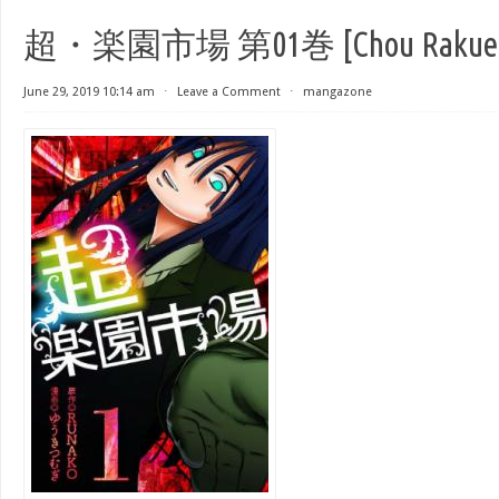
超・楽園市場 第01巻 [Chou Rakuen Ich
June 29, 2019 10:14 am
⋅
Leave a Comment
⋅
mangazone