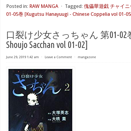
Posted in:
RAW MANGA
⋅
Tagged:
傀儡華遊戯 チャイニ
01-05巻 [Kugutsu Hanayuugi - Chinese Coppelia vol 01-05
口裂け少女さっちゃん 第01-02巻 [K
Shoujo Sacchan vol 01-02]
June 29, 2019 1:42 am
⋅
Leave a Comment
⋅
mangazone