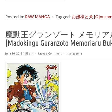
Posted in:
RAW MANGA
⋅
Tagged:
お嬢様と犬 [Ojousama 
魔動王グランゾート メモリア
[Madokingu Guranzoto Memoriaru Bu
June 30, 2019 1:59 am
⋅
Leave a Comment
⋅
mangazone