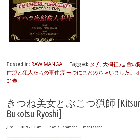
Posted in:
RAW MANGA
⋅
Tagged:
タチ
,
天樹征丸
,
金成
件簿と犯人たちの事件簿 一つにまとめちゃいました。オ
01巻
きつね美女とぶこつ猟師 [Kitsune B
Bukotsu Ryoshi]
June 30, 2019 2:02 am
⋅
Leave a Comment
⋅
mangazone