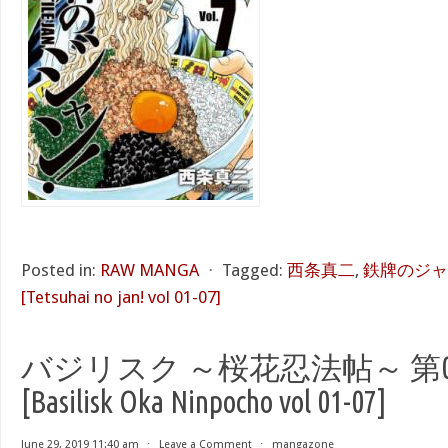
Posted in:
RAW MANGA
⋅
Tagged:
西条真二
,
鉄牌のジャン
[Tetsuhai no jan! vol 01-07]
バジリスク ～桜花忍法帖～ 第01
[Basilisk Oka Ninpocho vol 01-07]
June 29, 2019 11:40 am
⋅
Leave a Comment
⋅
mangazone