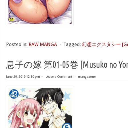
Posted in:
RAW MANGA
⋅
Tagged:
幻想エクスタシー [Genso
息子の嫁 第01-05巻 [Musuko no Yome 
June 29, 2019 12:10 pm
⋅
Leave a Comment
⋅
mangazone