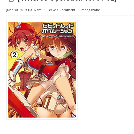
June 30, 2019 10:16 am
⋅
Leave a Comment
⋅
mangazone