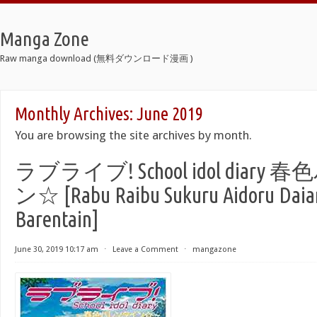
Manga Zone
Raw manga download (無料ダウンロード漫画 )
Monthly Archives:
June 2019
You are browsing the site archives by month.
ラブライブ! School idol diar
ン☆ [Rabu Raibu Sukuru Aidoru Daiar
Barentain]
June 30, 2019 10:17 am
⋅
Leave a Comment
⋅
mangazone