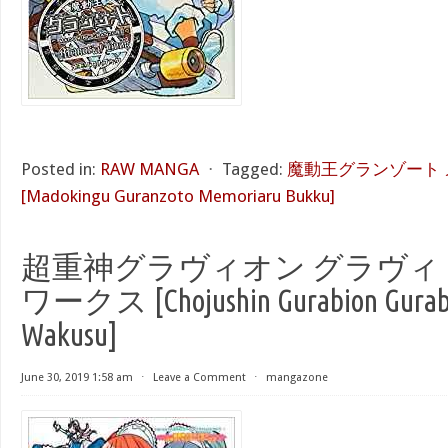
Posted in:
RAW MANGA
⋅
Tagged:
魔動王グランゾート
[Madokingu Guranzoto Memoriaru Bukku]
超重神グラヴィオン グラヴィ
ワークス [Chojushin Gurabion Gurabi
Wakusu]
June 30, 2019 1:58 am
⋅
Leave a Comment
⋅
mangazone