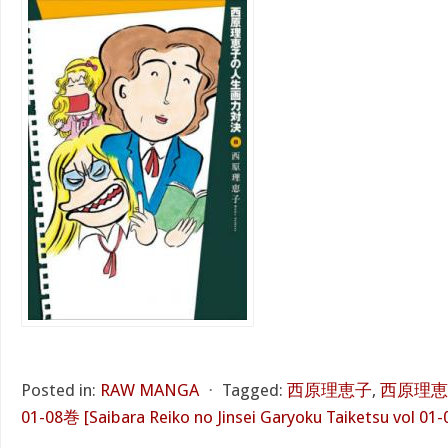
Posted in:
RAW MANGA
⋅
Tagged:
西原理恵子
,
西原理恵
01-08巻 [Saibara Reiko no Jinsei Garyoku Taiketsu vol 01-