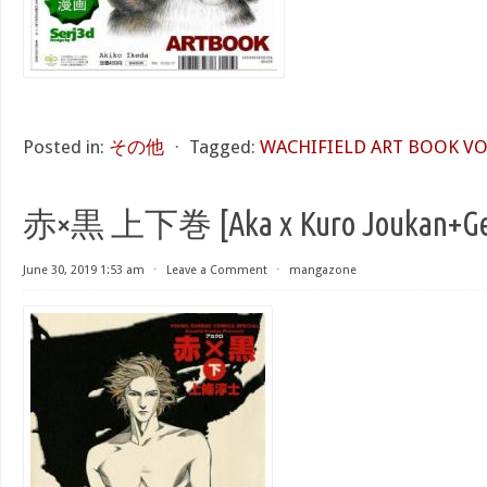
Posted in:
その他
⋅
Tagged:
WACHIFIELD ART BOOK VO
赤×黒 上下巻 [Aka x Kuro Joukan+Ge
June 30, 2019 1:53 am
⋅
Leave a Comment
⋅
mangazone