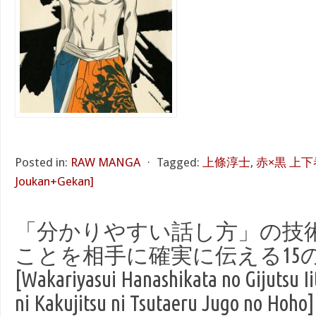
Posted in:
RAW MANGA
⋅
Tagged:
上條淳士
,
赤×黒 上下巻 
Joukan+Gekan]
「分かりやすい話し方」の技術
ことを相手に確実に伝える15
[Wakariyasui Hanashikata no Gijutsu Iit
ni Kakujitsu ni Tsutaeru Jugo no Hoho]