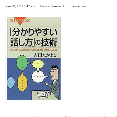
June 30, 2019 1:47 am
⋅
Leave a Comment
⋅
mangazone