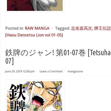
Posted in:
RAW MANGA
⋅
Tagged:
志名坂高次
,
牌王伝説ラ
[Haou Densetsu Lion vol 01-05]
鉄牌のジャン! 第01-07巻 [Tetsuhai no 
07]
June 29, 2019 12:00 pm
⋅
Leave a Comment
⋅
mangazone