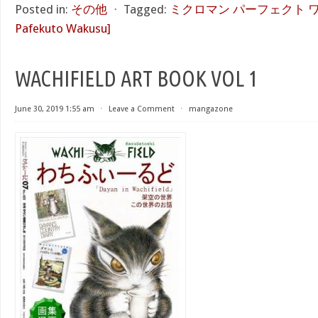
Posted in:
その他
⋅
Tagged:
ミクロマン パーフェクト ワーク
Pafekuto Wakusu]
WACHIFIELD ART BOOK VOL 1
June 30, 2019 1:55 am
⋅
Leave a Comment
⋅
mangazone