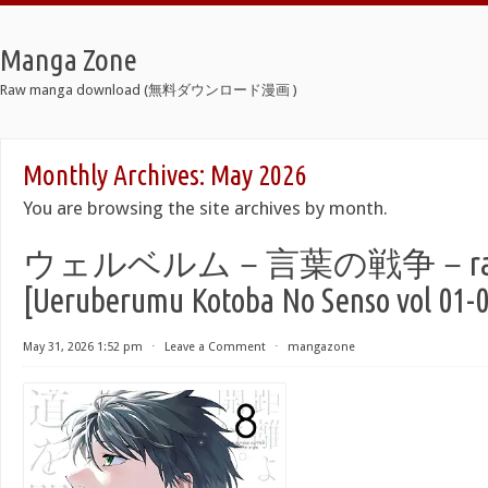
Manga Zone
Raw manga download (無料ダウンロード漫画 )
Monthly Archives:
May 2026
You are browsing the site archives by month.
ウェルベルム－言葉の戦争－raw 
[Ueruberumu Kotoba No Senso vol 01-
May 31, 2026 1:52 pm
⋅
Leave a Comment
⋅
mangazone