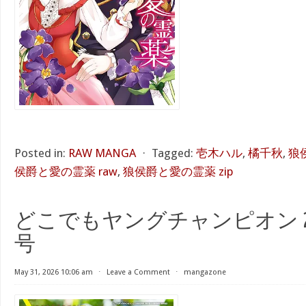
Posted in:
RAW MANGA
⋅
Tagged:
壱木ハル
,
橘千秋
,
狼
侯爵と愛の霊薬 raw
,
狼侯爵と愛の霊薬 zip
どこでもヤングチャンピオン 202
号
May 31, 2026 10:06 am
⋅
Leave a Comment
⋅
mangazone