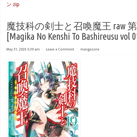
ン zip
魔技科の剣士と召喚魔王 raw 第0
[Magika No Kenshi To Bashireusu vol 0
May 31, 2026 5:39 am
⋅
Leave a Comment
⋅
mangazone