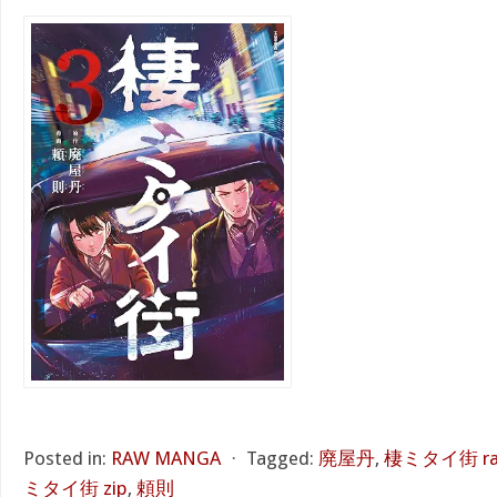
Posted in:
RAW MANGA
⋅
Tagged:
廃屋丹
,
棲ミタイ街 ra
ミタイ街 zip
,
頼則