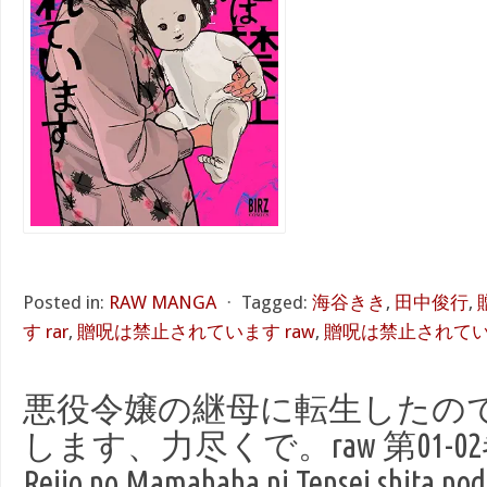
Posted in:
RAW MANGA
⋅
Tagged:
海谷きき
,
田中俊行
,
す rar
,
贈呪は禁止されています raw
,
贈呪は禁止されていま
悪役令嬢の継母に転生したの
します、力尽くで。raw 第01-02巻 [
Reijo no Mamahaha ni Tensei shita n