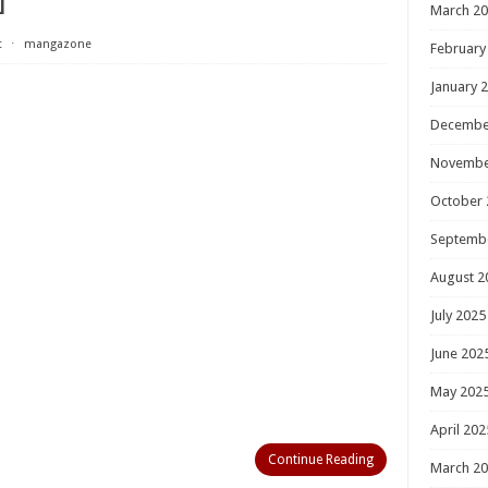
March 2
t
⋅
mangazone
February
January 
Decembe
Novembe
October 
Septemb
August 2
July 2025
June 202
May 202
April 202
Continue Reading
March 2