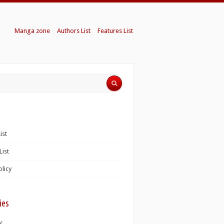
Manga zone
Authors List
Features List
ist
List
olicy
ies
K