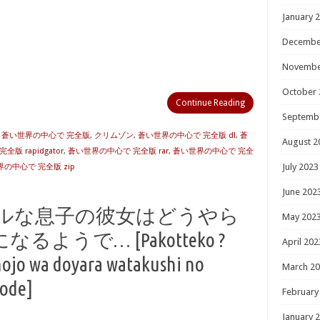
January 
Decembe
Novembe
October 
Continue Reading
Septemb
] 蒼い世界の中心で 完全版
,
クリムゾン
,
蒼い世界の中心で 完全版 dl
,
蒼
August 2
版 rapidgator
,
蒼い世界の中心で 完全版 rar
,
蒼い世界の中心で 完全
July 2023
の中心で 完全版 zip
June 202
ャルな息子の彼女はどうやら
May 202
うで… [Pakotteko ?
April 202
ojo wa doyara watakushi no
March 2
yode]
February
January 