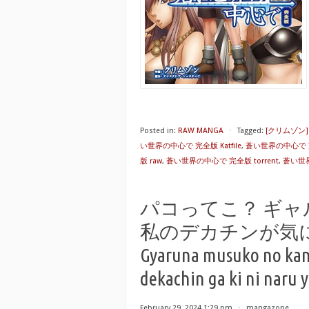
Posted in:
RAW MANGA
⋅
Tagged:
[クリムゾン
い世界の中心で 完全版 Katfile
,
蒼い世界の中心で 完全
版 raw
,
蒼い世界の中心で 完全版 torrent
,
蒼い世界
パコってこ？ ギ
私のデカチンが気になるよ
Gyaruna musuko no kan
dekachin ga ki ni naru 
February 29, 2024 1:29 pm
⋅
mangazone