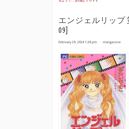
るようで… [DL版]
,
ＣＯＶＥ
エンジェルリップ 第01-09巻
09]
February 29, 2024 1:28 pm
⋅
mangazone