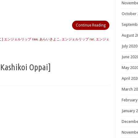
Novembe
October 
Septemb
Continue Reading
August 2
] エンジェルリップ raw
,
あらいきよこ
,
エンジェルリップ rar
,
エンジェ
July 2020
June 202
ikoi Oppai]
May 202
April 202
March 2
February
January 
Decembe
Novembe