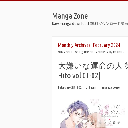
Manga Zone
Raw manga download (無料ダウンロード漫画 
Monthly Archives:
February 2024
You are browsing the site archives by month.
大嫌いな運命の人 第01-02
Hito vol 01-02]
February 29, 2024 1:42 pm
⋅
mangazone