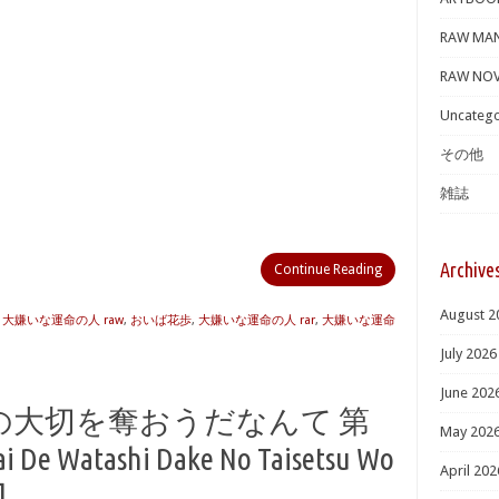
RAW MA
RAW NOV
Uncatego
その他
雑誌
Archive
Continue Reading
August 2
 大嫌いな運命の人 raw
,
おいば花歩
,
大嫌いな運命の人 rar
,
大嫌いな運命
July 2026
June 202
の大切を奪おうだなんて 第
May 202
i De Watashi Dake No Taisetsu Wo
April 202
]