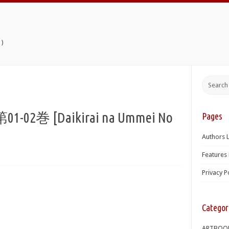
)
巻 [Daikirai na Ummei No
Pages
Authors L
Features 
Privacy P
Categor
ARTBOO