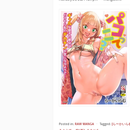
Posted in:
RAW MANGA
⋅
Tagged:
[らーかいら