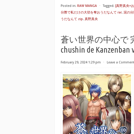
Posted in:
RAW MANGA
⋅
Tagged:
[真野真央×
分際で私だけの大切を奪おうだなんて rar
,
泥の分
うだなんて zip
,
真野真央
蒼い世界の中心で 完全版 第
chushin de Kanzenban v
February 29, 2024 1:29 pm
⋅
Leave a Commen