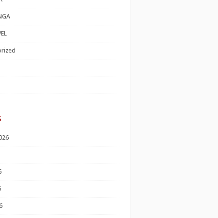
NGA
EL
rized
s
026
6
6
6