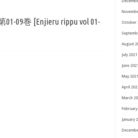
Decembe
Novembe
 [Enjieru rippu vol 01-
October 
Septemb
August 2
July 2021
June 202
May 202
April 202
March 2
February
January 
Decembe