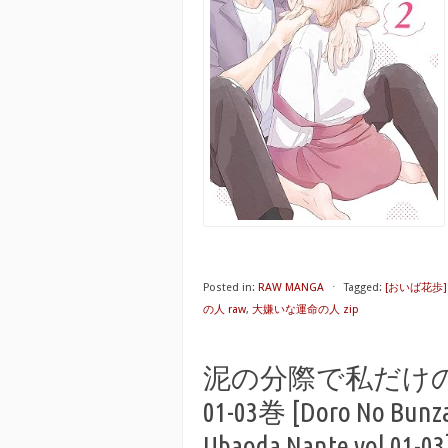
Posted in:
RAW MANGA
⋅
Tagged:
[おいば花歩]
の人 raw
,
大嫌いな運命の人 zip
泥の分際で私だけ
01-03巻 [Doro No Bunza
Ubaoda Nante vol 01-03