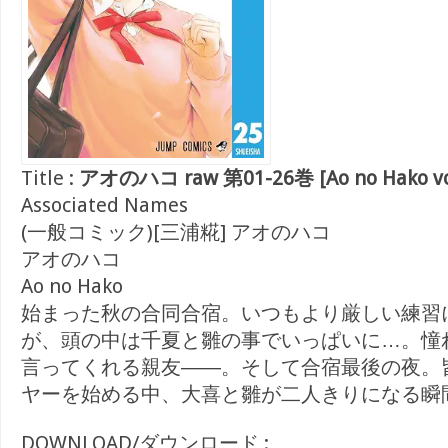
Title :
アオのハコ raw 第01-26巻 [Ao no Hako vol
Associated Names
(一般コミック)[三浦糀] アオのハコ
アオのハコ
Ao no Hako
始まった秋の合同合宿。いつもより厳しい練習
が、頭の中は千夏と雛の事でいっぱいに…。憧
言ってくれる親友――。そして合宿最後の夜。
ヤーを始める中、大喜と雛が二人きりになる瞬間
DOWNLOAD/ダウンロード :