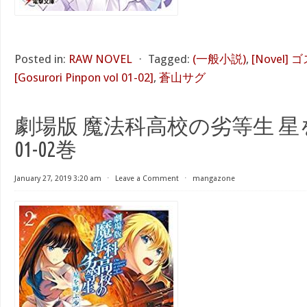
Posted in:
RAW NOVEL
⋅
Tagged:
(一般小説)
,
[Novel]
[Gosurori Pinpon vol 01-02]
,
蒼山サグ
劇場版 魔法科高校の劣等生 星
01-02巻
January 27, 2019 3:20 am
⋅
Leave a Comment
⋅
mangazone