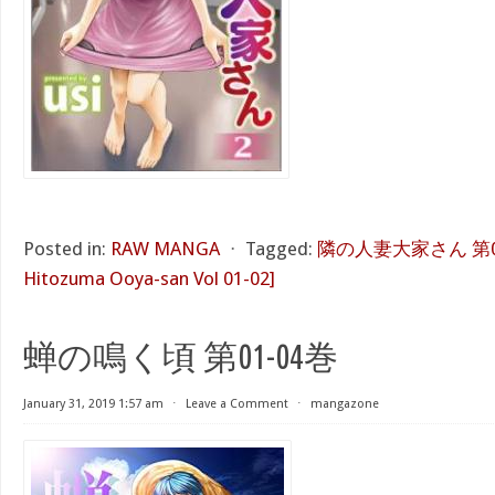
Posted in:
RAW MANGA
⋅
Tagged:
隣の人妻大家さん 第01-0
Hitozuma Ooya-san Vol 01-02]
蝉の鳴く頃 第01-04巻
January 31, 2019 1:57 am
⋅
Leave a Comment
⋅
mangazone