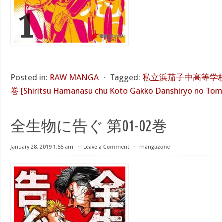
Posted in:
RAW MANGA
⋅
Tagged:
私立浜茄子中高等学校
巻 [Shiritsu Hamanasu chu Koto Gakko Danshiryo no Toma
全生物に告ぐ 第01-02巻
January 28, 2019 1:55 am
⋅
Leave a Comment
⋅
mangazone