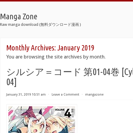
Manga Zone
Raw manga download (無料ダウンロード漫画 )
Monthly Archives:
January 2019
You are browsing the site archives by month.
シルシア＝コード 第01-04巻 [Cylcia C
04]
January 31, 2019 10:51 am
⋅
Leave a Comment
⋅
mangazone