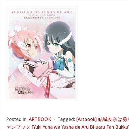
Posted in:
ARTBOOK
⋅
Tagged:
[Artbook] 結城友奈
ァンブック [Yuki Yuna wa Yusha de Aru Bijuaru Fan Bukku