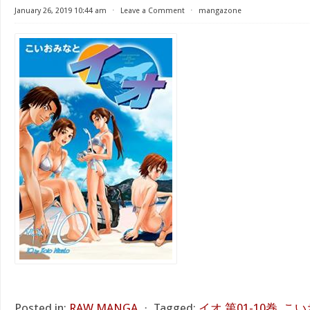
January 26, 2019 10:44 am
⋅
Leave a Comment
⋅
mangazone
Posted in:
RAW MANGA
⋅
Tagged:
イオ 第01-10巻
,
こい