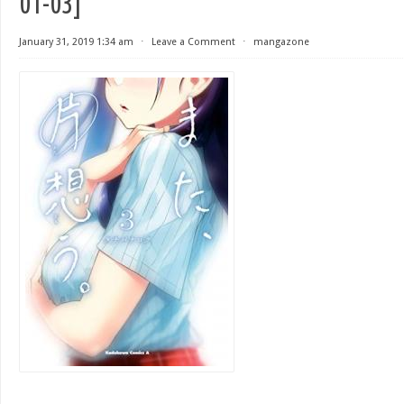
01-03]
January 31, 2019 1:34 am
⋅
Leave a Comment
⋅
mangazone