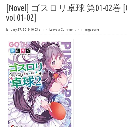
[Novel] ゴスロリ卓球 第01-02巻 [Gos
vol 01-02]
January 27, 2019 10:03 am
⋅
Leave a Comment
⋅
mangazone