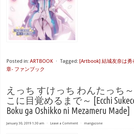
Posted in:
ARTBOOK
⋅
Tagged:
[Artbook] 結城友奈
章- ファンブック
えっち すけっち わんたっち
こに目覚めるまで～ [Ecchi Sukecchi 
Boku ga Oshikko ni Mezameru Made]
January 30, 2019 1:30 am
⋅
Leave a Comment
⋅
mangazone