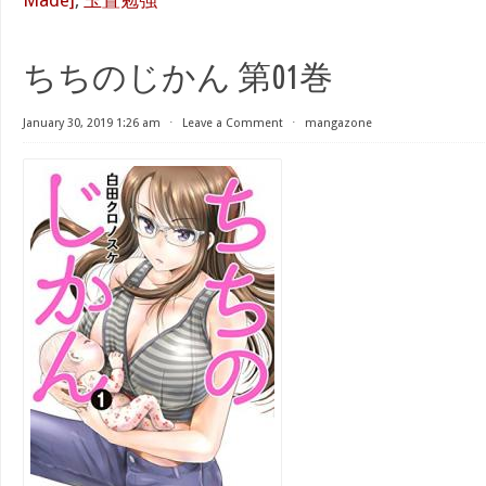
Made]
,
玉置勉強
ちちのじかん 第01巻
January 30, 2019 1:26 am
⋅
Leave a Comment
⋅
mangazone