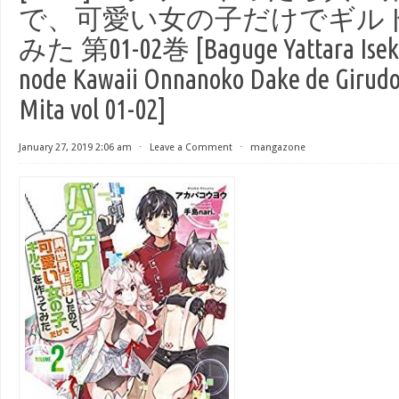
で、可愛い女の子だけでギル
みた 第01-02巻 [Baguge Yattara Isekai 
node Kawaii Onnanoko Dake de Girudo
Mita vol 01-02]
January 27, 2019 2:06 am
⋅
Leave a Comment
⋅
mangazone