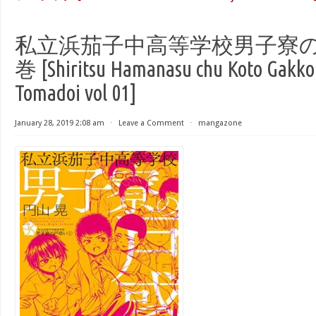
私立浜茄子中高等学校男子寮の戸
巻 [Shiritsu Hamanasu chu Koto Gakko
Tomadoi vol 01]
January 28, 2019 2:08 am
⋅
Leave a Comment
⋅
mangazone