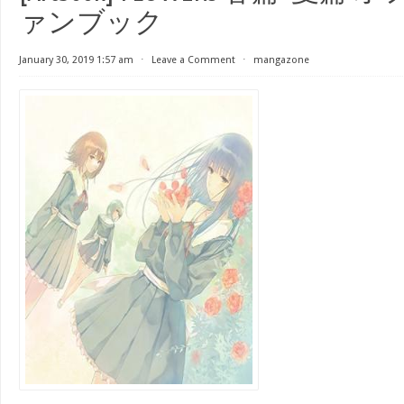
ァンブック
January 30, 2019 1:57 am
⋅
Leave a Comment
⋅
mangazone