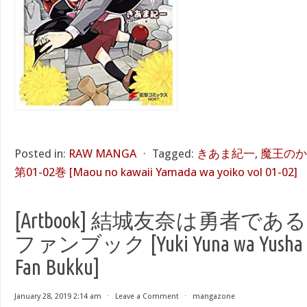
Posted in:
RAW MANGA
⋅
Tagged:
きあま紀一
,
魔王のか
第01-02巻 [Maou no kawaii Yamada wa yoiko vol 01-02]
[Artbook] 結城友奈は勇者で
ファンブック [Yuki Yuna wa Yusha de
Fan Bukku]
January 28, 2019 2:14 am
⋅
Leave a Comment
⋅
mangazone