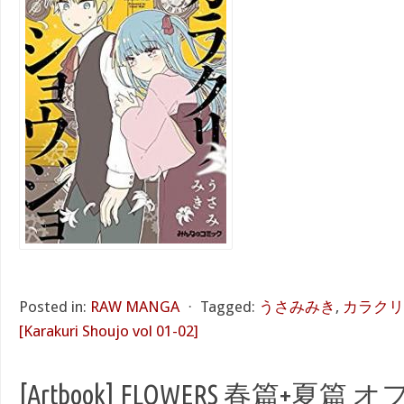
Posted in:
RAW MANGA
⋅
Tagged:
うさみみき
,
カラクリ
[Karakuri Shoujo vol 01-02]
[Artbook] FLOWERS 春篇+夏