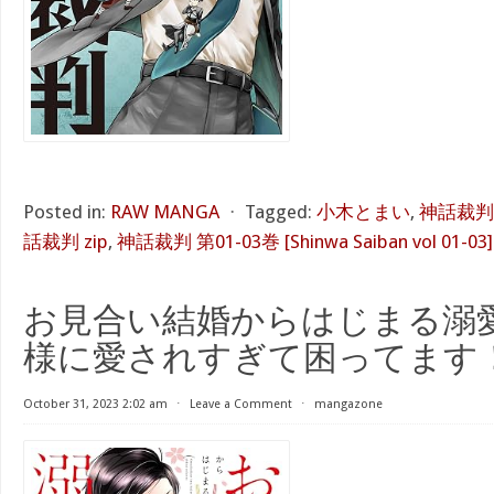
Posted in:
RAW MANGA
⋅
Tagged:
小木とまい
,
神話裁判 
話裁判 zip
,
神話裁判 第01-03巻 [Shinwa Saiban vol 01-03]
お見合い結婚からはじまる溺愛
様に愛されすぎて困ってます
October 31, 2023 2:02 am
⋅
Leave a Comment
⋅
mangazone