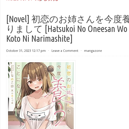
[Novel] 初恋のお姉さんを今
りまして [Hatsukoi No Oneesan Wo K
Koto Ni Narimashite]
October 31, 2023 12:17 pm
⋅
Leave a Comment
⋅
mangazone