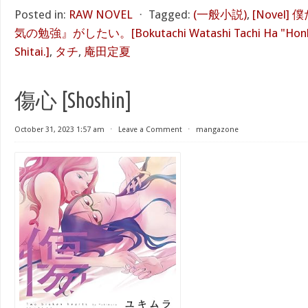
Posted in:
RAW NOVEL
⋅
Tagged:
(一般小説)
,
[Novel
気の勉強』がしたい。[Bokutachi Watashi Tachi Ha "Honki
Shitai.]
,
タチ
,
庵田定夏
傷心 [Shoshin]
October 31, 2023 1:57 am
⋅
Leave a Comment
⋅
mangazone