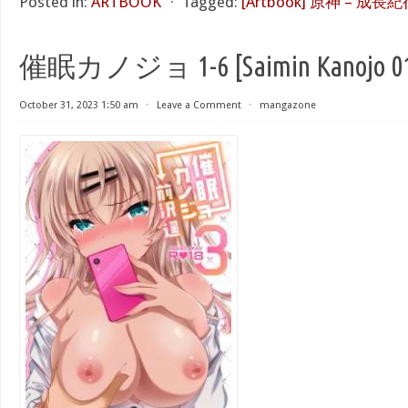
Posted in:
ARTBOOK
⋅
Tagged:
[Artbook] 原神 – 成長紀
催眠カノジョ 1-6 [Saimin Kanojo 01
October 31, 2023 1:50 am
⋅
Leave a Comment
⋅
mangazone