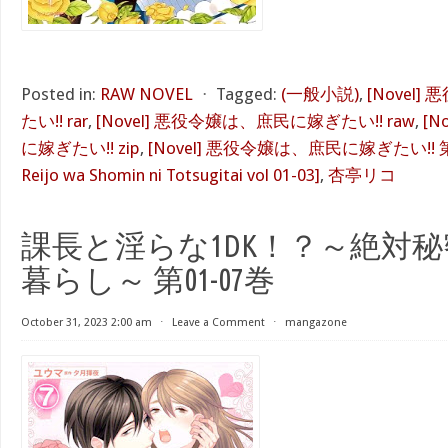
Posted in:
RAW NOVEL
⋅
Tagged:
(一般小説)
,
[Novel
たい!! rar
,
[Novel] 悪役令嬢は、庶民に嫁ぎたい!! raw
,
[N
に嫁ぎたい!! zip
,
[Novel] 悪役令嬢は、庶民に嫁ぎたい!! 第01
Reijo wa Shomin ni Totsugitai vol 01-03]
,
杏亭リコ
課長と淫らな1DK！？～絶対
暮らし～ 第01-07巻
October 31, 2023 2:00 am
⋅
Leave a Comment
⋅
mangazone