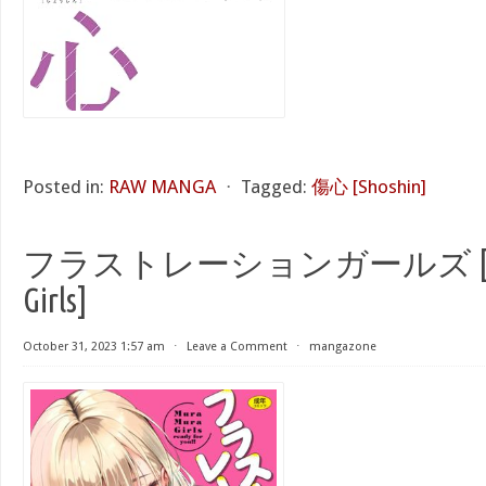
Posted in:
RAW MANGA
⋅
Tagged:
傷心 [Shoshin]
フラストレーションガールズ [Frust
Girls]
October 31, 2023 1:57 am
⋅
Leave a Comment
⋅
mangazone