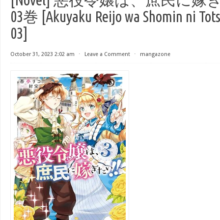
03巻 [Akuyaku Reijo wa Shomin ni Totsu
03]
October 31, 2023 2:02 am
⋅
Leave a Comment
⋅
mangazone