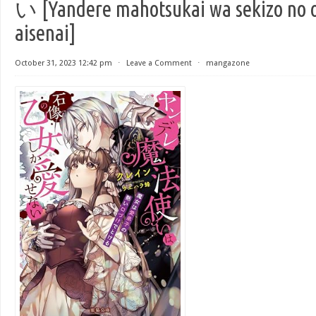
い [Yandere mahotsukai wa sekizo no 
aisenai]
October 31, 2023 12:42 pm
⋅
Leave a Comment
⋅
mangazone