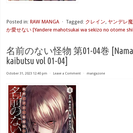
Posted in:
RAW MANGA
⋅
Tagged:
クレイン
,
ヤンデレ魔
か愛せない [Yandere mahotsukai wa sekizo no otome shik
名前のない怪物 第01-04巻 [Namae n
kaibutsu vol 01-04]
October 31, 2023 12:40 pm
⋅
Leave a Comment
⋅
mangazone