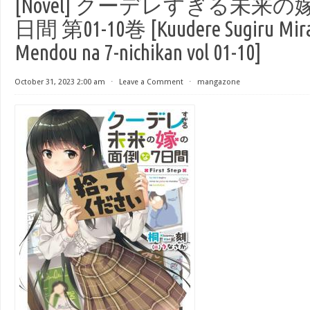
[Novel] クーデレすぎる未来
日間 第01-10巻 [Kuudere Sugiru Mirai
Mendou na 7-nichikan vol 01-10]
October 31, 2023 2:00 am
⋅
Leave a Comment
⋅
mangazone