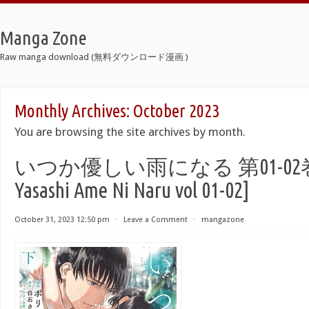
Manga Zone
Raw manga download (無料ダウンロード漫画 )
Monthly Archives:
October 2023
You are browsing the site archives by month.
いつか優しい雨になる 第01-02巻 [I
Yasashi Ame Ni Naru vol 01-02]
October 31, 2023 12:50 pm
⋅
Leave a Comment
⋅
mangazone