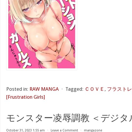
Posted in:
RAW MANGA
⋅
Tagged:
ＣＯＶＥ
,
フラストレ
[Frustration Girls]
モンスター凌辱調教 ＜デジタ
October 31, 2023 1:55 am
⋅
Leave a Comment
⋅
mangazone