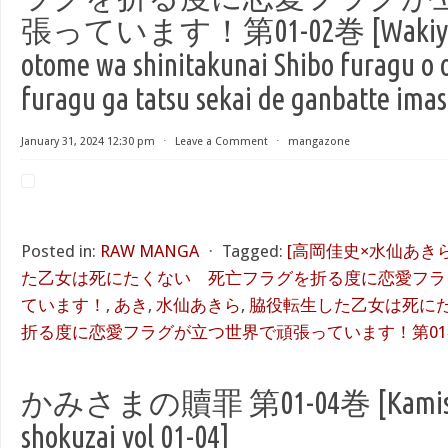
張っています！第01-02巻 [Wakiyaku t
otome wa shinitakunai Shibo furagu o or
furagu ga tatsu sekai de ganbatte imas
January 31, 2024 12:30 pm
⋅
Leave a Comment
⋅
mangazone
Posted in:
RAW MANGA
⋅
Tagged:
[高岡佳史×水仙あきら
た乙女は死にたくない 死亡フラグを折る度に恋愛フラ
ています！
,
あき
,
水仙あきら
,
脇役転生した乙女は死にた
折る度に恋愛フラグが立つ世界で頑張っています！第01
かみさまの贖罪 第01-04巻 [Kamisa
shokuzai vol 01-04]