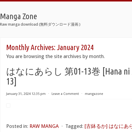
Manga Zone
Raw manga download (無料ダウンロード漫画 )
Monthly Archives:
January 2024
You are browsing the site archives by month.
はなにあらし 第01-13巻 [Hana ni Aras
13]
January 31, 2024 12:35 pm
⋅
Leave a Comment
⋅
mangazone
Posted in:
RAW MANGA
⋅
Tagged:
[古鉢るか] はなにあ