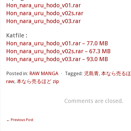
Hon_nara_uru_hodo_v01.rar
Hon_nara_uru_hodo_v02s.rar
Hon_nara_uru_hodo_v03.rar
Katfile :
Hon_nara_uru_hodo_v01.rar – 77.0 MB
Hon_nara_uru_hodo_v02s.rar – 67.3 MB
Hon_nara_uru_hodo_v03.rar – 93.0 MB
Posted in:
RAW MANGA
⋅
Tagged:
児島青
,
本なら売るほど
raw
,
本なら売るほど zip
Comments are closed.
←
Previous Post