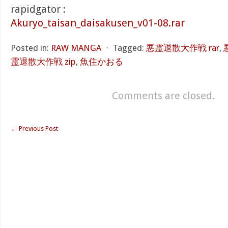
rapidgator :
Akuryo_taisan_daisakusen_v01-08.rar
Posted in:
RAW MANGA
⋅
Tagged:
悪霊退散大作戦 rar
,
霊退散大作戦 zip
,
魚住かおる
Comments are closed.
←
Previous Post