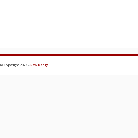
© Copyright 2023 -
Raw Manga