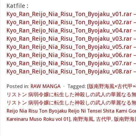
Katfile :
Kyo_Ran_Reijo_Nia_Risu_Ton_Byojaku_v01.rar 
Kyo_Ran_Reijo_Nia_Risu_Ton_Byojaku_v02.rar 
Kyo_Ran_Reijo_Nia_Risu_Ton_Byojaku_v04.rar 
Kyo_Ran_Reijo_Nia_Risu_Ton_Byojaku_v03.rar 
Kyo_Ran_Reijo_Nia_Risu_Ton_Byojaku_v05.rar 
Kyo_Ran_Reijo_Nia_Risu_Ton_Byojaku_v06.rar 
Kyo_Ran_Reijo_Nia_Risu_Ton_Byojaku_v07.rar 
Kyo_Ran_Reijo_Nia_Risu_Ton_Byojaku_v08.rar 
Posted in:
RAW MANGA
⋅
Tagged:
[版南野海風×古代甲×
リストン 病弱令嬢に転生した神殺しの武人の華麗なる
リストン 病弱令嬢に転生した神殺しの武人の華麗なる無双録 第
Reijo Nia Risu Ton Byojaku Reijo Ni Tensei Shita Kami G
Kareinaru Muso Roku vol 01]
,
南野海風
,
古代甲
,
版南野海