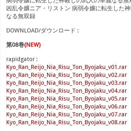
病弱令嬢に転生した神殺しの武人の華麗なる無
凶乱令嬢ニア・リストン 病弱令嬢に転生した
なる無双録
DOWNLOAD/ダウンロード :
第08巻
(NEW)
rapidgator :
Kyo_Ran_Reijo_Nia_Risu_Ton_Byojaku_v01.rar
Kyo_Ran_Reijo_Nia_Risu_Ton_Byojaku_v02.rar
Kyo_Ran_Reijo_Nia_Risu_Ton_Byojaku_v03.rar
Kyo_Ran_Reijo_Nia_Risu_Ton_Byojaku_v04.rar
Kyo_Ran_Reijo_Nia_Risu_Ton_Byojaku_v05.rar
Kyo_Ran_Reijo_Nia_Risu_Ton_Byojaku_v06.rar
Kyo_Ran_Reijo_Nia_Risu_Ton_Byojaku_v07.rar
Kyo_Ran_Reijo_Nia_Risu_Ton_Byojaku_v08.rar