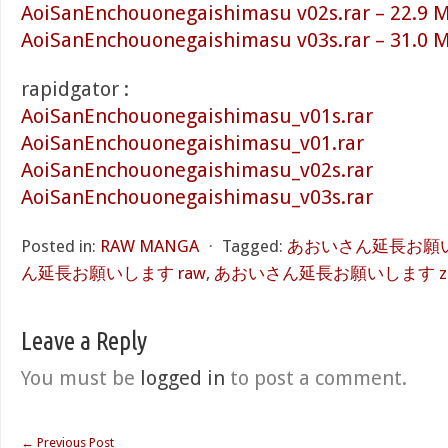
AoiSanEnchouonegaishimasu v02s.rar – 22.9 
AoiSanEnchouonegaishimasu v03s.rar – 31.0 
rapidgator :
AoiSanEnchouonegaishimasu_v01s.rar
AoiSanEnchouonegaishimasu_v01.rar
AoiSanEnchouonegaishimasu_v02s.rar
AoiSanEnchouonegaishimasu_v03s.rar
Posted in:
RAW MANGA
⋅
Tagged:
あおいさん延長お願いし
ん延長お願いします raw
,
あおいさん延長お願いします zi
Leave a Reply
You must be
logged in
to post a comment.
←
Previous Post