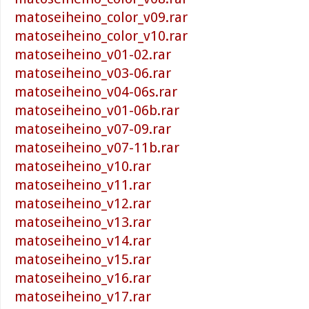
matoseiheino_color_v09.rar
matoseiheino_color_v10.rar
matoseiheino_v01-02.rar
matoseiheino_v03-06.rar
matoseiheino_v04-06s.rar
matoseiheino_v01-06b.rar
matoseiheino_v07-09.rar
matoseiheino_v07-11b.rar
matoseiheino_v10.rar
matoseiheino_v11.rar
matoseiheino_v12.rar
matoseiheino_v13.rar
matoseiheino_v14.rar
matoseiheino_v15.rar
matoseiheino_v16.rar
matoseiheino_v17.rar