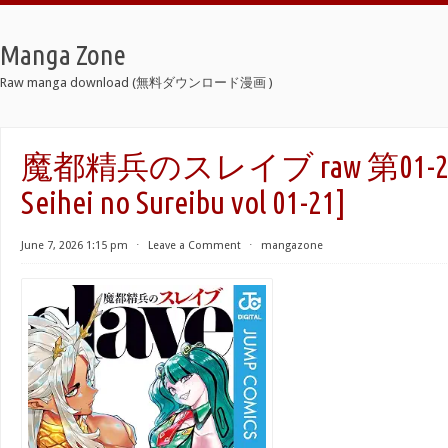
Manga Zone
Raw manga download (無料ダウンロード漫画 )
魔都精兵のスレイブ raw 第01-21
Seihei no Sureibu vol 01-21]
June 7, 2026 1:15 pm
⋅
Leave a Comment
⋅
mangazone