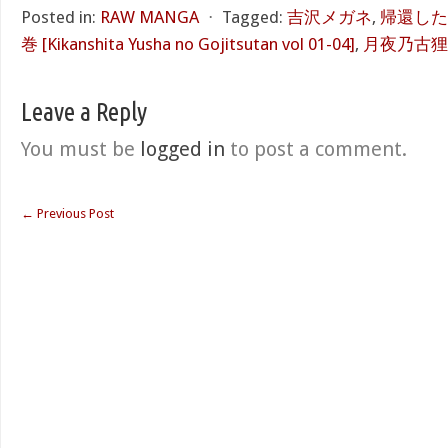
Posted in:
RAW MANGA
⋅
Tagged:
吉沢メガネ
,
帰還した
巻 [Kikanshita Yusha no Gojitsutan vol 01-04]
,
月夜乃古狸
Leave a Reply
You must be
logged in
to post a comment.
←
Previous Post