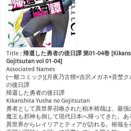
Title :
帰還した勇者の後日譚 第01-04巻 [Kikanshit
Gojitsutan vol 01-04]
Associated Names
(一般コミック)[月夜乃古狸×吉沢メガネ×音埜ク
の後日譚
帰還した勇者の後日譚
Kikanshita Yusha no Gojitsutan
勇者として異世界召喚された柏木裕哉は、最強
魔王も邪神も倒して現代日本へ帰ってきた。あ
異世界からレイリアとティアが訪れる。裕哉を