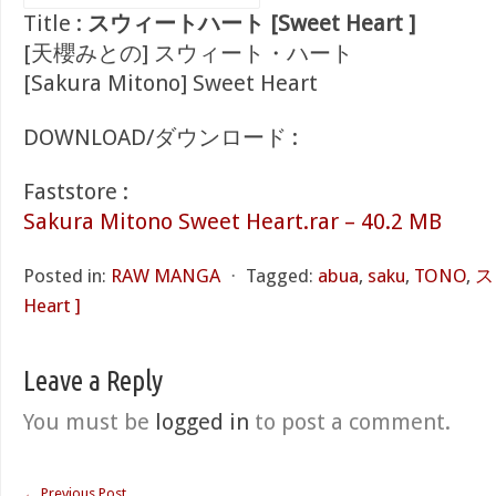
Title :
スウィートハート [Sweet Heart ]
[天櫻みとの] スウィート・ハート
[Sakura Mitono] Sweet Heart
DOWNLOAD/ダウンロード :
Faststore :
Sakura Mitono Sweet Heart.rar – 40.2 MB
Posted in:
RAW MANGA
⋅
Tagged:
abua
,
saku
,
TONO
,
ス
Heart ]
Leave a Reply
You must be
logged in
to post a comment.
←
Previous Post