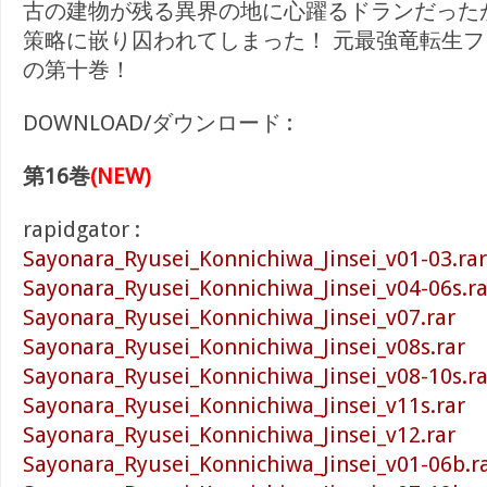
古の建物が残る異界の地に心躍るドランだった
策略に嵌り囚われてしまった！ 元最強竜転生
の第十巻！
DOWNLOAD/ダウンロード :
第16巻
(NEW)
rapidgator :
Sayonara_Ryusei_Konnichiwa_Jinsei_v01-03.rar
Sayonara_Ryusei_Konnichiwa_Jinsei_v04-06s.ra
Sayonara_Ryusei_Konnichiwa_Jinsei_v07.rar
Sayonara_Ryusei_Konnichiwa_Jinsei_v08s.rar
Sayonara_Ryusei_Konnichiwa_Jinsei_v08-10s.ra
Sayonara_Ryusei_Konnichiwa_Jinsei_v11s.rar
Sayonara_Ryusei_Konnichiwa_Jinsei_v12.rar
Sayonara_Ryusei_Konnichiwa_Jinsei_v01-06b.r