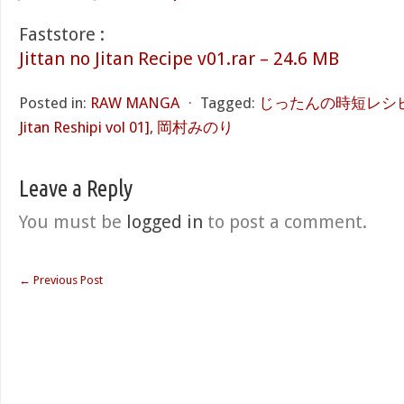
Faststore :
Jittan no Jitan Recipe v01.rar – 24.6 MB
Posted in:
RAW MANGA
⋅
Tagged:
じったんの時短レシピ 第01
Jitan Reshipi vol 01]
,
岡村みのり
Leave a Reply
You must be
logged in
to post a comment.
←
Previous Post