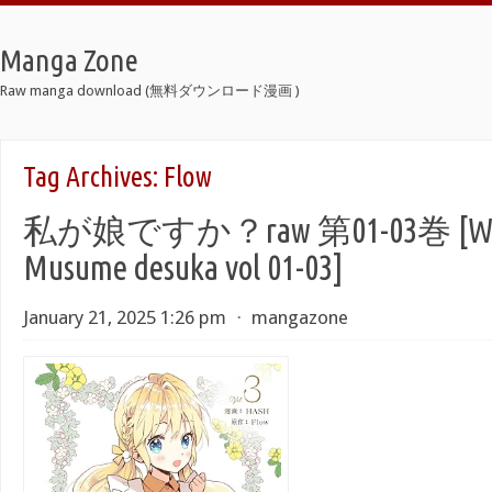
Manga Zone
Raw manga download (無料ダウンロード漫画 )
Tag Archives:
Flow
私が娘ですか？raw 第01-03巻 [Wata
Musume desuka vol 01-03]
January 21, 2025 1:26 pm
⋅
mangazone