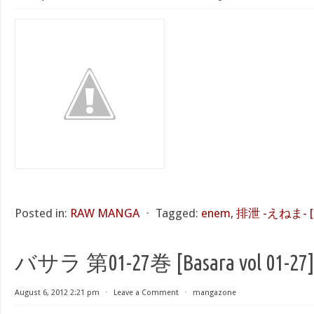
Posted in:
RAW MANGA
⋅
Tagged:
enem
,
排泄 -えねま- [Ha
バサラ 第01-27巻 [Basara vol 01-27
August 6, 2012 2:21 pm
⋅
Leave a Comment
⋅
mangazone