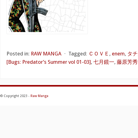
Posted in:
RAW MANGA
⋅
Tagged:
ＣＯＶＥ
,
enem
,
タチ
[Bugs: Predator’s Summer vol 01-03]
,
七月鏡一
,
藤原芳秀
© Copyright 2023 -
Raw Manga