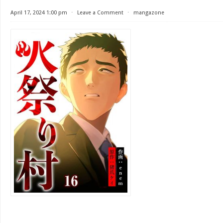
April 17, 2024 1:00 pm
⋅
Leave a Comment
⋅
mangazone