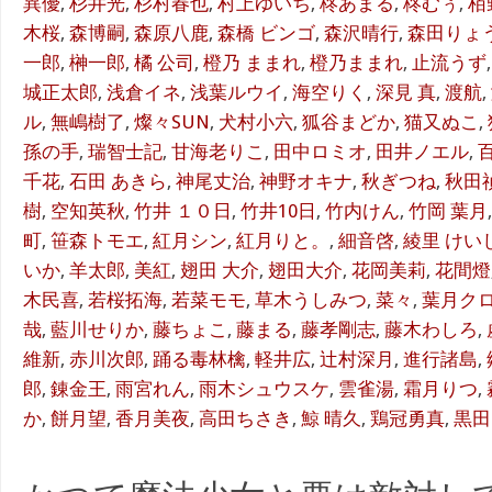
異優
,
杉井光
,
杉村春也
,
村上ゆいち
,
柊あまる
,
柊むぅ
,
栢
木桜
,
森博嗣
,
森原八鹿
,
森橋 ビンゴ
,
森沢晴行
,
森田りょ
一郎
,
榊一郎
,
橘 公司
,
橙乃 ままれ
,
橙乃ままれ
,
止流うず
城正太郎
,
浅倉イネ
,
浅葉ルウイ
,
海空りく
,
深見 真
,
渡航
,
ル
,
無嶋樹了
,
燦々SUN
,
犬村小六
,
狐谷まどか
,
猫又ぬこ
,
孫の手
,
瑞智士記
,
甘海老りこ
,
田中ロミオ
,
田井ノエル
,
千花
,
石田 あきら
,
神尾丈治
,
神野オキナ
,
秋ぎつね
,
秋田
樹
,
空知英秋
,
竹井 １０日
,
竹井10日
,
竹内けん
,
竹岡 葉月
町
,
笹森トモエ
,
紅月シン
,
紅月りと。
,
細音啓
,
綾里 けい
いか
,
羊太郎
,
美紅
,
翅田 大介
,
翅田大介
,
花岡美莉
,
花間燈
木民喜
,
若桜拓海
,
若菜モモ
,
草木うしみつ
,
菜々
,
葉月ク
哉
,
藍川せりか
,
藤ちょこ
,
藤まる
,
藤孝剛志
,
藤木わしろ
,
維新
,
赤川次郎
,
踊る毒林檎
,
軽井広
,
辻村深月
,
進行諸島
,
郎
,
錬金王
,
雨宮れん
,
雨木シュウスケ
,
雲雀湯
,
霜月りつ
,
か
,
餅月望
,
香月美夜
,
高田ちさき
,
鯨 晴久
,
鶏冠勇真
,
黒田