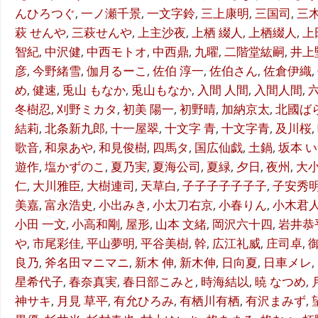
んひろつぐ
,
一ノ瀬千景
,
一文字鈴
,
三上康明
,
三国司
,
三
萩 せんや
,
三萩せんや
,
上主沙夜
,
上栖 綴人
,
上栖綴人
,
上
智紀
,
中沢健
,
中西モトオ
,
中西鼎
,
九曜
,
二階堂紘嗣
,
井上
彦
,
今野緒雪
,
伽月るーこ
,
佐伯 淳一
,
佐伯さん
,
佐倉伊織
,
め
,
健速
,
兎山 もなか
,
兎山もなか
,
入間 人間
,
入間人間
,
冬樹忍
,
刈野ミカタ
,
初美 陽一
,
初野晴
,
加納京太
,
北國ば
結莉
,
北条新九郎
,
十一屋翠
,
十文字 青
,
十文字青
,
及川桜
,
歌音
,
和泉あや
,
和見俊樹
,
四馬タ
,
国広仙戯
,
土鍋
,
坂本 
遊作
,
塩かずのこ
,
夏乃実
,
夏海公司
,
夏緑
,
夕日
,
夜州
,
大
仁
,
大川雅臣
,
大樹連司
,
天草白
,
子子子子子子子
,
子安秀
美嘉
,
富永浩史
,
小出みき
,
小太刀右京
,
小春りん
,
小木君
小田 一文
,
小高和剛
,
屋形
,
山本 文緒
,
岡沢六十四
,
岩井恭
や
,
市尾彩佳
,
平山夢明
,
平谷美樹
,
幹
,
広江礼威
,
庄司卓
,
良乃
,
斧名田マニマニ
,
新木 伸
,
新木伸
,
日向夏
,
日車メレ
,
星希代子
,
春奈真実
,
春日部こみと
,
時海結以
,
暁 なつめ
,
神サキ
,
月見 草平
,
有允ひろみ
,
有栖川有栖
,
有沢まみず
,