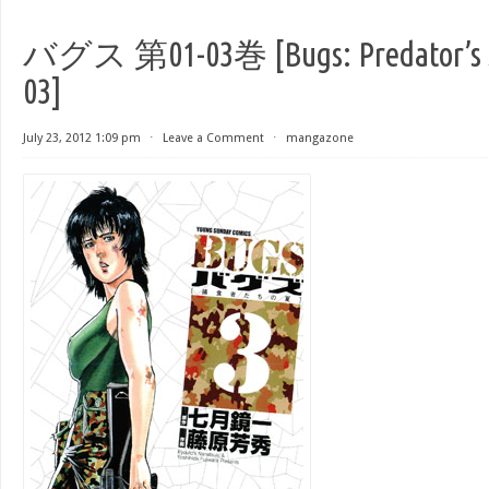
バグス 第01-03巻 [Bugs: Predator’s S
03]
July 23, 2012 1:09 pm
⋅
Leave a Comment
⋅
mangazone