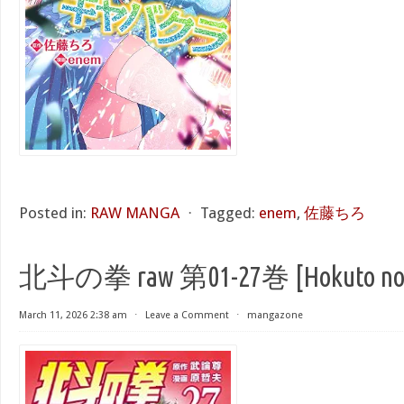
Posted in:
RAW MANGA
⋅
Tagged:
enem
,
佐藤ちろ
北斗の拳 raw 第01-27巻 [Hokuto no Ke
March 11, 2026 2:38 am
⋅
Leave a Comment
⋅
mangazone