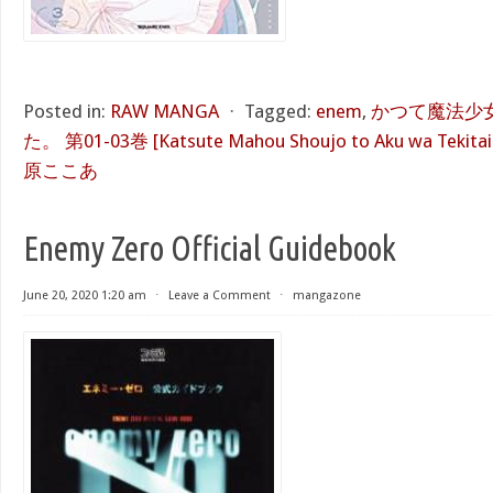
Posted in:
RAW MANGA
⋅
Tagged:
enem
,
かつて魔法少
た。 第01-03巻 [Katsute Mahou Shoujo to Aku wa Tekitai Sh
原ここあ
Enemy Zero Official Guidebook
June 20, 2020 1:20 am
⋅
Leave a Comment
⋅
mangazone