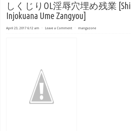
しくじりOL淫辱穴埋め残業 [Shikuji
Injokuana Ume Zangyou]
April 23, 2017 6:12 am
⋅
Leave a Comment
⋅
mangazone