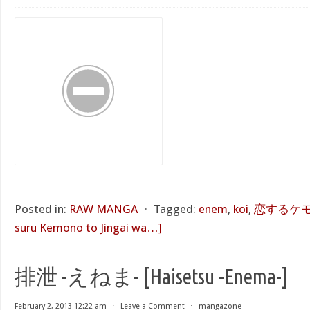
Posted in:
RAW MANGA
⋅
Tagged:
enem
,
koi
,
恋するケモ
suru Kemono to Jingai wa…]
排泄 -えねま- [Haisetsu -Enema-]
February 2, 2013 12:22 am
⋅
Leave a Comment
⋅
mangazone