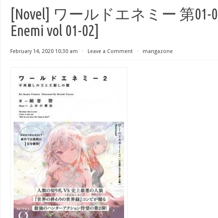
[Novel] ワールドエネミー 第01-02
Enemi vol 01-02]
February 14, 2020 10:30 am
⋅
Leave a Comment
⋅
mangazone