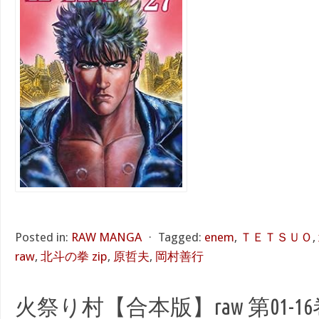
Posted in:
RAW MANGA
⋅
Tagged:
enem
,
ＴＥＴＳＵＯ
,
raw
,
北斗の拳 zip
,
原哲夫
,
岡村善行
火祭り村【合本版】raw 第01-16