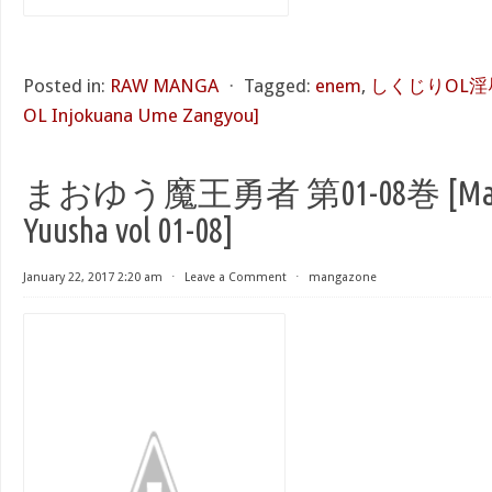
Posted in:
RAW MANGA
⋅
Tagged:
enem
,
しくじりOL淫辱穴
OL Injokuana Ume Zangyou]
まおゆう魔王勇者 第01-08巻 [Maoy
Yuusha vol 01-08]
January 22, 2017 2:20 am
⋅
Leave a Comment
⋅
mangazone