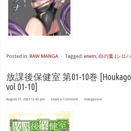
Posted in:
RAW MANGA
⋅
Tagged:
enem
,
白の葉 (シロハ
放課後保健室 第01-10巻 [Houkago Ho
vol 01-10]
August 31, 2023 12:43 pm
⋅
Leave a Comment
⋅
mangazone