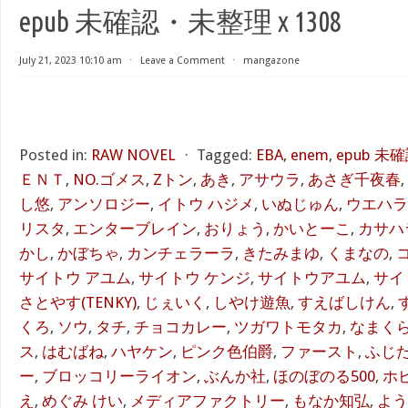
epub 未確認・未整理 x 1308
July 21, 2023 10:10 am
⋅
Leave a Comment
⋅
mangazone
Posted in:
RAW NOVEL
⋅
Tagged:
EBA
,
enem
,
epub 未確
ＥＮＴ
,
NO.ゴメス
,
Zトン
,
あき
,
アサウラ
,
あさぎ千夜春
,
し悠
,
アンソロジー
,
イトウ ハジメ
,
いぬじゅん
,
ウエハラ
リスタ
,
エンターブレイン
,
おりょう
,
かいとーこ
,
カサハ
かし
,
かぼちゃ
,
カンチェラーラ
,
きたみまゆ
,
くまなの
,
サイトウ アユム
,
サイトウ ケンジ
,
サイトウアユム
,
サイ
さとやす(TENKY)
,
じぇいく
,
しやけ遊魚
,
すえばしけん
,
くろ
,
ソウ
,
タチ
,
チョコカレー
,
ツガワトモタカ
,
なまく
ス
,
はむばね
,
ハヤケン
,
ピンク色伯爵
,
ファースト
,
ふじ
ー
,
ブロッコリーライオン
,
ぶんか社
,
ほのぼのる500
,
ホ
え
,
めぐみ けい
,
メディアファクトリー
,
もなか知弘
,
よう