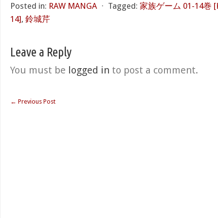
Posted in:
RAW MANGA
⋅
Tagged:
家族ゲーム 01-14巻 [Ka
14]
,
鈴城芹
Leave a Reply
You must be
logged in
to post a comment.
←
Previous Post