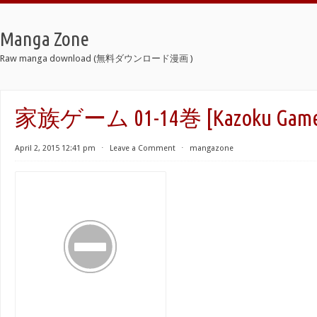
Manga Zone
Raw manga download (無料ダウンロード漫画 )
家族ゲーム 01-14巻 [Kazoku Game v
April 2, 2015 12:41 pm
⋅
Leave a Comment
⋅
mangazone