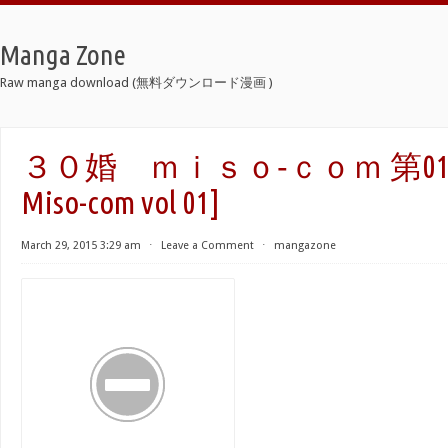
Manga Zone
Raw manga download (無料ダウンロード漫画 )
３０婚 ｍｉｓｏ‐ｃｏｍ 第01巻 [
Miso-com vol 01]
March 29, 2015 3:29 am
⋅
Leave a Comment
⋅
mangazone