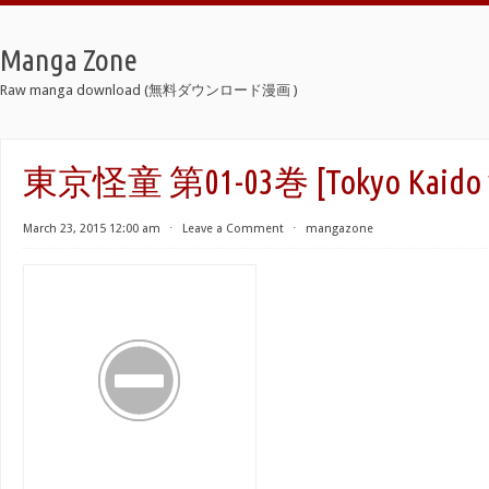
Manga Zone
Raw manga download (無料ダウンロード漫画 )
東京怪童 第01-03巻 [Tokyo Kaido vo
March 23, 2015 12:00 am
⋅
Leave a Comment
⋅
mangazone