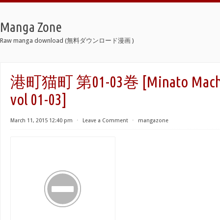
Manga Zone
Raw manga download (無料ダウンロード漫画 )
港町猫町 第01-03巻 [Minato Machi 
vol 01-03]
March 11, 2015 12:40 pm
⋅
Leave a Comment
⋅
mangazone