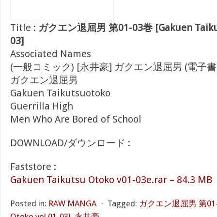
Title :
ガクエン退屈男 第01-03巻 [Gakuen Taikutsu
03]
Associated Names
(一般コミック) [永井豪] ガクエン退屈男 (電子書
ガクエン退屈男
Gakuen Taikutsuotoko
Guerrilla High
Men Who Are Bored of School
DOWNLOAD/ダウンロード :
Faststore :
Gakuen Taikutsu Otoko v01-03e.rar – 84.3 MB
Posted in:
RAW MANGA
⋅
Tagged:
ガクエン退屈男 第01-03巻
Otoko vol 01-03]
,
永井豪