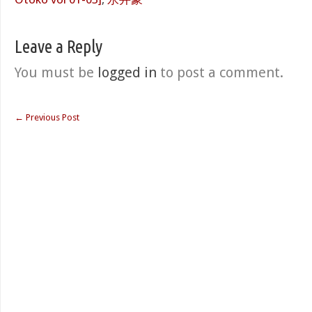
Leave a Reply
You must be
logged in
to post a comment.
←
Previous Post