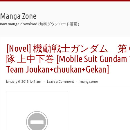
Manga Zone
Raw manga download (無料ダウンロード漫画 )
[Novel] 機動戦士ガンダム 
隊 上中下巻 [Mobile Suit Gundam T
Team Joukan+chuukan+Gekan]
January 6, 2015 1:41 am
⋅
Leave a Comment
⋅
mangazone