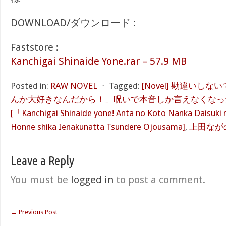
DOWNLOAD/ダウンロード :
Faststore :
Kanchigai Shinaide Yone.rar – 57.9 MB
Posted in:
RAW NOVEL
⋅
Tagged:
[Novel] 勘違いし
んか大好きなんだから！」呪いで本音しか言えなくなっ
[「Kanchigai Shinaide yone! Anta no Koto Nanka Daisuki
Honne shika Ienakunatta Tsundere Ojousama]
,
上田なが
Leave a Reply
You must be
logged in
to post a comment.
←
Previous Post