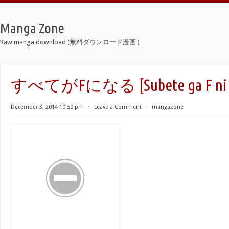
Manga Zone
Raw manga download (無料ダウンロード漫画 )
すべてがFになる [Subete ga F ni 
December 3, 2014 10:50 pm
⋅
Leave a Comment
⋅
mangazone