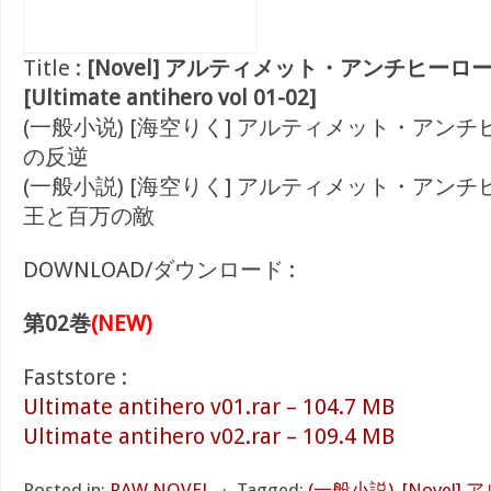
Title :
[Novel] アルティメット・アンチヒーロー 
[Ultimate antihero vol 01-02]
(一般小说) [海空りく] アルティメット・アンチ
の反逆
(一般小説) [海空りく] アルティメット・アンチ
王と百万の敵
DOWNLOAD/ダウンロード :
第02巻
(NEW)
Faststore :
Ultimate antihero v01.rar – 104.7 MB
Ultimate antihero v02.rar – 109.4 MB
Posted in:
RAW NOVEL
⋅
Tagged:
(一般小説)
,
[Novel