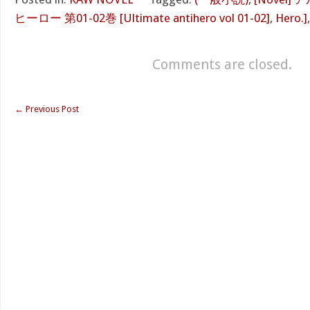
ヒーロー 第01-02巻 [Ultimate antihero vol 01-02]
,
Hero.]
Comments are closed.
←
Previous Post