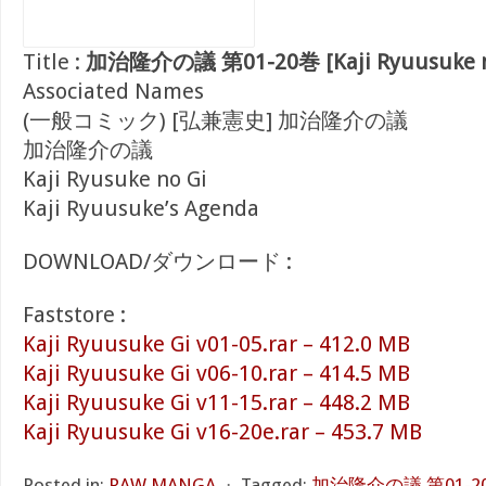
Title :
加治隆介の議 第01-20巻 [Kaji Ryuusuke no 
Associated Names
(一般コミック) [弘兼憲史] 加治隆介の議
加治隆介の議
Kaji Ryusuke no Gi
Kaji Ryuusuke’s Agenda
DOWNLOAD/ダウンロード :
Faststore :
Kaji Ryuusuke Gi v01-05.rar – 412.0 MB
Kaji Ryuusuke Gi v06-10.rar – 414.5 MB
Kaji Ryuusuke Gi v11-15.rar – 448.2 MB
Kaji Ryuusuke Gi v16-20e.rar – 453.7 MB
Posted in:
RAW MANGA
⋅
Tagged:
加治隆介の議 第01-20巻 [