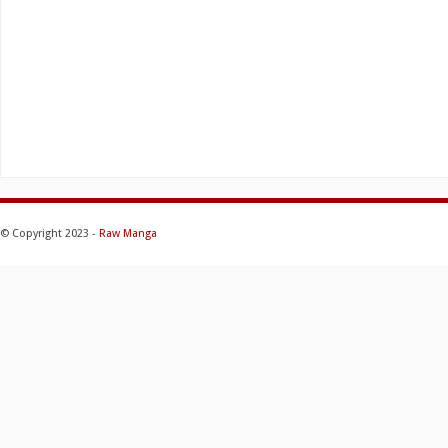
© Copyright 2023 -
Raw Manga