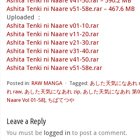
Ashita Tenki ni Naare v41-50.rar – 590.2 MB
Ashita Tenki ni Naare v51-58e.rar – 467.6 MB
Uploaded ：
Ashita Tenki ni Naare v01-10.rar
Ashita Tenki ni Naare v11-20.rar
Ashita Tenki ni Naare v21-30.rar
Ashita Tenki ni Naare v31-40.rar
Ashita Tenki ni Naare v41-50.rar
Ashita Tenki ni Naare v51-58e.rar
Posted in:
RAW MANGA
⋅
Tagged:
あした天気になあれ r
れ raw
,
あした天気になあれ zip
,
あした天気になあれ 第01-58巻
Naare Vol 01-58]
,
ちばてつや
Leave a Reply
You must be
logged in
to post a comment.