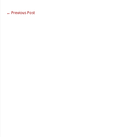
←
Previous Post