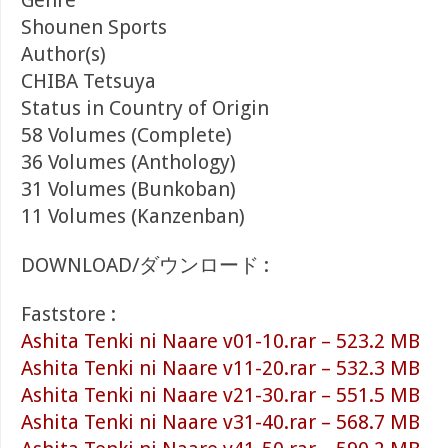
Genre
Shounen Sports
Author(s)
CHIBA Tetsuya
Status in Country of Origin
58 Volumes (Complete)
36 Volumes (Anthology)
31 Volumes (Bunkoban)
11 Volumes (Kanzenban)
DOWNLOAD/ダウンロード :
Faststore :
Ashita Tenki ni Naare v01-10.rar – 523.2 MB
Ashita Tenki ni Naare v11-20.rar – 532.3 MB
Ashita Tenki ni Naare v21-30.rar – 551.5 MB
Ashita Tenki ni Naare v31-40.rar – 568.7 MB