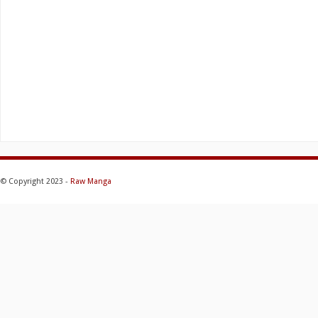
© Copyright 2023 -
Raw Manga