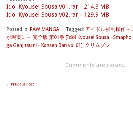
Idol Kyousei Sousa v01.rar – 214.3 MB
Idol Kyousei Sousa v02.rar – 129.9 MB
Posted in:
RAW MANGA
⋅
Tagged:
アイドル強制操作～
が現実に～ 完全版 第01巻 [Idol Kyousei Sousa ~Smapho de 
ga Genjitsu ni~ Kanzen Ban vol 01]
,
クリムゾン
Comments are closed.
←
Previous Post