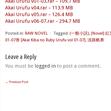
Akai Urufu v01-03.rar – 109.7 MB
Akai Urufu v04.rar – 113.9 MB
Akai Urufu v05.rar – 126.4 MB
Akai Urufu v06-07.rar – 294.7 MB
Posted in:
RAW NOVEL
⋅
Tagged:
(一般小説)
,
[Novel
01-07巻 [Akai Kiba no Ruby Urufu vol 01-07]
,
淡路帆希
Leave a Reply
You must be
logged in
to post a comment.
←
Previous Post