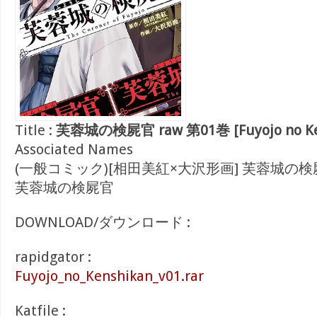
Title :
芙蓉城の検屍官 raw 第01巻 [Fuyojo no Kens
Associated Names
(一般コミック)[相田美紅×大沢形画] 芙蓉城の検
芙蓉城の検屍官
DOWNLOAD/ダウンロード :
rapidgator :
Fuyojo_no_Kenshikan_v01.rar
Katfile :