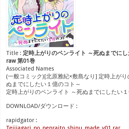
Title :
定時上がりのペンライト ～死ぬまでに
raw 第01巻
Associated Names
(一般コミック)[北原雅紀×敷島なり] 定時上が
ぬまでにしたい１億のコト～
定時上がりのペンライト ～死ぬまでにしたい
DOWNLOAD/ダウンロード :
rapidgator :
Teijiagari_no_penraito_shinu_made_v01.rar