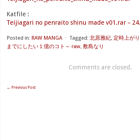
Katfile :
Teijiagari no penraito shinu made v01.rar – 2
Posted in:
RAW MANGA
⋅
Tagged:
北原雅紀
,
定時上がり
までにしたい１億のコト～ raw
,
敷島なり
Comments are closed.
←
Previous Post