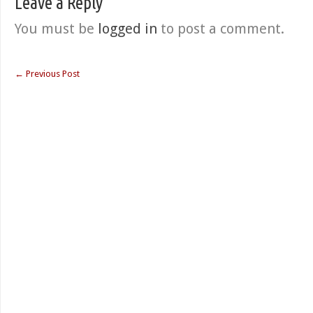
Leave a Reply
You must be
logged in
to post a comment.
←
Previous Post