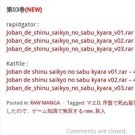
第03巻
(NEW)
rapidgator :
Joban_de_shinu_saikyo_no_sabu_kyara_v01.rar
Joban_de_shinu_saikyo_no_sabu_kyara_v02.rar
Joban_de_shinu_saikyo_no_sabu_kyara_v03.rar
Katfile :
Joban de shinu saikyo no sabu kyara v01.rar –
Joban de shinu saikyo no sabu kyara v02.rar –
Joban_de_shinu_saikyo_no_sabu_kyara_v03.rar
Posted in:
RAW MANGA
⋅
Tagged:
マエD
,
序盤で死ぬ最
したので、ゲーム知識で無双する raw
,
新人
Comments are closed.