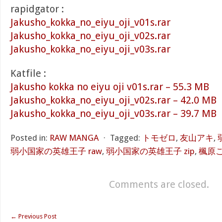
rapidgator :
Jakusho_kokka_no_eiyu_oji_v01s.rar
Jakusho_kokka_no_eiyu_oji_v02s.rar
Jakusho_kokka_no_eiyu_oji_v03s.rar
Katfile :
Jakusho kokka no eiyu oji v01s.rar – 55.3 MB
Jakusho_kokka_no_eiyu_oji_v02s.rar – 42.0 MB
Jakusho_kokka_no_eiyu_oji_v03s.rar – 39.7 MB
Posted in:
RAW MANGA
⋅
Tagged:
トモゼロ
,
友山アキ
,
弱小国家の英雄王子 raw
,
弱小国家の英雄王子 zip
,
楓原
Comments are closed.
←
Previous Post