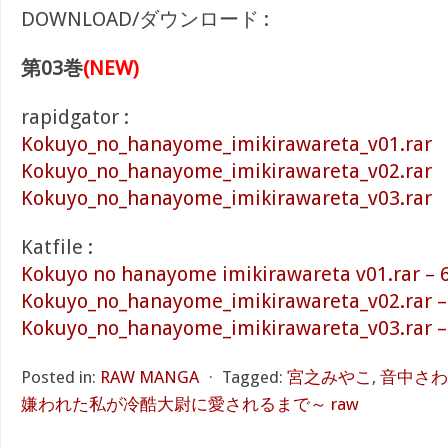
DOWNLOAD/ダウンロード :
第03巻
(NEW)
rapidgator :
Kokuyo_no_hanayome_imikirawareta_v01.rar
Kokuyo_no_hanayome_imikirawareta_v02.rar
Kokuyo_no_hanayome_imikirawareta_v03.rar
Katfile :
Kokuyo no hanayome imikirawareta v01.rar – 
Kokuyo_no_hanayome_imikirawareta_v02.rar –
Kokuyo_no_hanayome_imikirawareta_v03.rar –
Posted in:
RAW MANGA
⋅
Tagged:
宮之みやこ
,
音中さわ
嫌われた私が冷酷大尉に愛されるまで～ raw