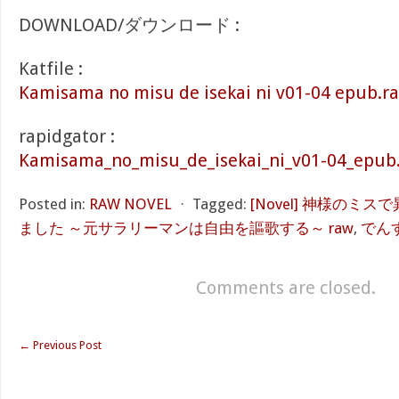
DOWNLOAD/ダウンロード :
Katfile :
Kamisama no misu de isekai ni v01-04 epub.ra
rapidgator :
Kamisama_no_misu_de_isekai_ni_v01-04_epub.
Posted in:
RAW NOVEL
⋅
Tagged:
[Novel] 神様のミ
ました ～元サラリーマンは自由を謳歌する～ raw
,
でん
Comments are closed.
←
Previous Post