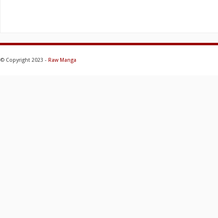
© Copyright 2023 -
Raw Manga