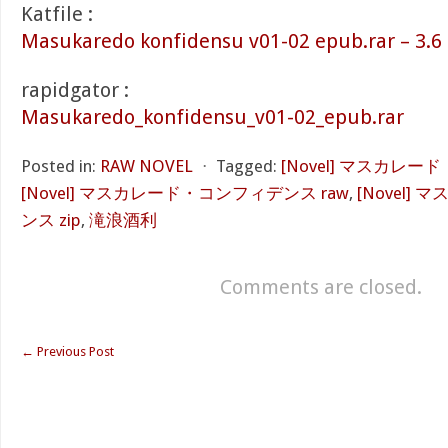
Katfile :
Masukaredo konfidensu v01-02 epub.rar – 3.6
rapidgator :
Masukaredo_konfidensu_v01-02_epub.rar
Posted in:
RAW NOVEL
⋅
Tagged:
[Novel] マスカレー
[Novel] マスカレード・コンフィデンス raw
,
[Novel
ンス zip
,
滝浪酒利
Comments are closed.
←
Previous Post