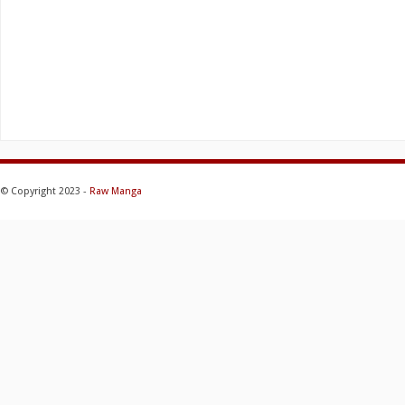
© Copyright 2023 -
Raw Manga