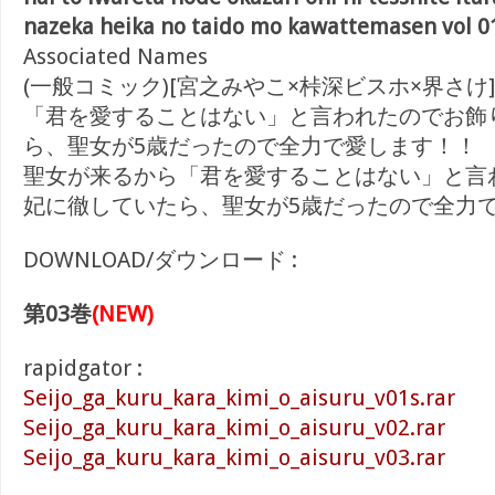
nazeka heika no taido mo kawattemasen vol 0
Associated Names
(一般コミック)[宮之みやこ×桛深ビスホ×界さけ
「君を愛することはない」と言われたのでお飾
ら、聖女が5歳だったので全力で愛します！！
聖女が来るから「君を愛することはない」と言
妃に徹していたら、聖女が5歳だったので全力
DOWNLOAD/ダウンロード :
第03巻
(NEW)
rapidgator :
Seijo_ga_kuru_kara_kimi_o_aisuru_v01s.rar
Seijo_ga_kuru_kara_kimi_o_aisuru_v02.rar
Seijo_ga_kuru_kara_kimi_o_aisuru_v03.rar