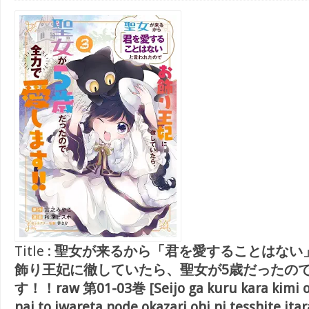
Title :
聖女が来るから「君を愛することはない
飾り王妃に徹していたら、聖女が5歳だったの
す！！raw 第01-03巻 [Seijo ga kuru kara kimi o
nai to iwareta node okazari ohi ni tesshite itar