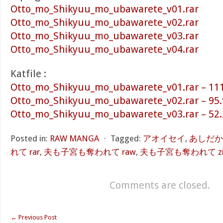
Otto_mo_Shikyuu_mo_ubawarete_v01.rar
Otto_mo_Shikyuu_mo_ubawarete_v02.rar
Otto_mo_Shikyuu_mo_ubawarete_v03.rar
Otto_mo_Shikyuu_mo_ubawarete_v04.rar
Katfile :
Otto_mo_Shikyuu_mo_ubawarete_v01.rar – 11
Otto_mo_Shikyuu_mo_ubawarete_v02.rar – 95
Otto_mo_Shikyuu_mo_ubawarete_v03.rar – 52
Posted in:
RAW MANGA
⋅
Tagged:
アオイセイ
,
あしだか
れて rar
,
夫も子宮も奪われて raw
,
夫も子宮も奪われて zi
Comments are closed.
←
Previous Post