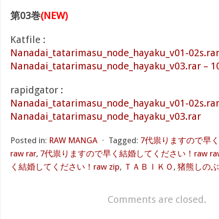
第03巻
(NEW)
Katfile :
Nanadai_tatarimasu_node_hayaku_v01-02s.rar
Nanadai_tatarimasu_node_hayaku_v03.rar – 1
rapidgator :
Nanadai_tatarimasu_node_hayaku_v01-02s.ra
Nanadai_tatarimasu_node_hayaku_v03.rar
Posted in:
RAW MANGA
⋅
Tagged:
7代祟りますので早
raw rar
,
7代祟りますので早く結婚してください！raw ra
く結婚してください！raw zip
,
ＴＡＢＩＫＯ
,
猪熊しのぶ
Comments are closed.