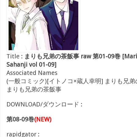
Title :
まりも兄弟の茶飯事 raw 第01-09巻 [Marim
Sahanji vol 01-09]
Associated Names
(一般コミック)[イトノコ×蔵人幸明] まりも兄
まりも兄弟の茶飯事
DOWNLOAD/ダウンロード :
第08-09巻
(NEW)
rapidgator :