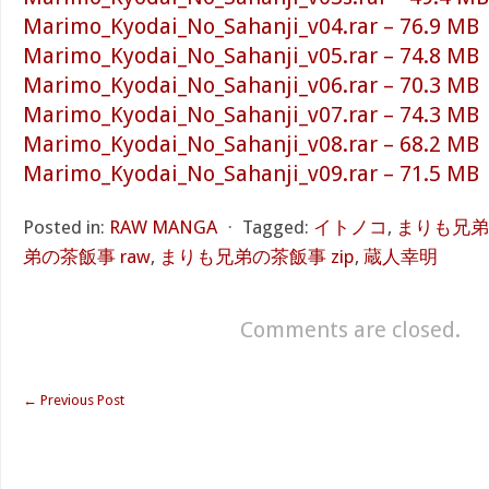
Marimo_Kyodai_No_Sahanji_v04.rar – 76.9 MB
Marimo_Kyodai_No_Sahanji_v05.rar – 74.8 MB
Marimo_Kyodai_No_Sahanji_v06.rar – 70.3 MB
Marimo_Kyodai_No_Sahanji_v07.rar – 74.3 MB
Marimo_Kyodai_No_Sahanji_v08.rar – 68.2 MB
Marimo_Kyodai_No_Sahanji_v09.rar – 71.5 MB
Posted in:
RAW MANGA
⋅
Tagged:
イトノコ
,
まりも兄弟の
弟の茶飯事 raw
,
まりも兄弟の茶飯事 zip
,
蔵人幸明
Comments are closed.
←
Previous Post