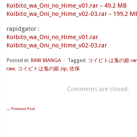
Koibito_wa_Oni_no_Hime_v01.rar – 49.2 MB
Koibito_wa_Oni_no_Hime_v02-03.rar – 199.2 M
rapidgator :
Koibito_wa_Oni_no_Hime_v01.rar
Koibito_wa_Oni_no_Hime_v02-03.rar
Posted in:
RAW MANGA
⋅
Tagged:
コイビトは鬼の姫 rar
raw
,
コイビトは鬼の姫 zip
,
佐保
Comments are closed.
←
Previous Post