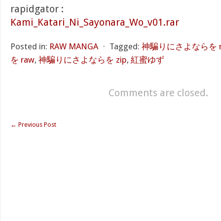
rapidgator :
Kami_Katari_Ni_Sayonara_Wo_v01.rar
Posted in:
RAW MANGA
⋅
Tagged:
神騙りにさよならを r
を raw
,
神騙りにさよならを zip
,
紅蜜ゆず
Comments are closed.
←
Previous Post